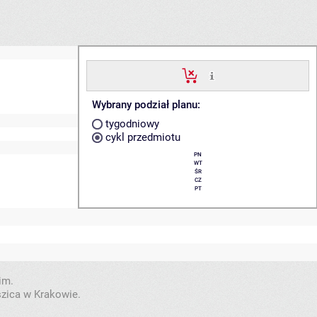
Wybrany podział planu:
tygodniowy
cykl przedmiotu
PN
WT
ŚR
CZ
PT
im.
szica w Krakowie.