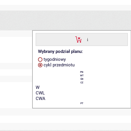
Wybrany podział planu:
tygodniowy
cykl przedmiotu
PN
WT
ŚR
CZ
W
CWL
CWA
PT