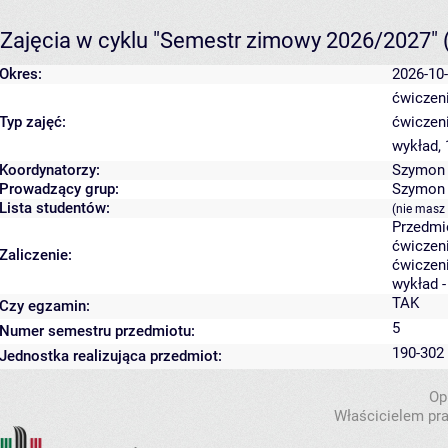
Zajęcia w cyklu "Semestr zimowy 2026/2027"
Okres:
2026-10-
ćwiczeni
Typ zajęć:
ćwiczeni
wykład,
Koordynatorzy:
Szymon 
Prowadzący grup:
Szymon 
Lista studentów:
(nie masz
Przedmi
ćwiczeni
Zaliczenie:
ćwiczeni
wykład 
TAK
Czy egzamin:
5
Numer semestru przedmiotu:
190-302 
Jednostka realizująca przedmiot:
Op
Właścicielem pra