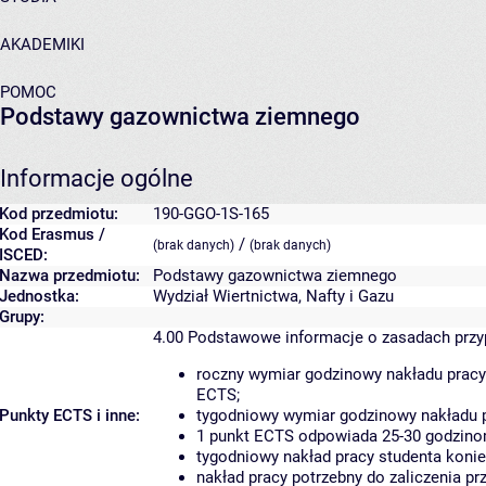
AKADEMIKI
POMOC
Podstawy gazownictwa ziemnego
Informacje ogólne
Kod przedmiotu:
190-GGO-1S-165
Kod Erasmus /
/
(brak danych)
(brak danych)
ISCED:
Nazwa przedmiotu:
Podstawy gazownictwa ziemnego
Jednostka:
Wydział Wiertnictwa, Nafty i Gazu
Grupy:
4.00
Podstawowe informacje o zasadach prz
roczny wymiar godzinowy nakładu pracy
ECTS;
Punkty ECTS i inne:
tygodniowy wymiar godzinowy nakładu p
1 punkt ECTS odpowiada 25-30 godzinom
tygodniowy nakład pracy studenta konie
nakład pracy potrzebny do zaliczenia p