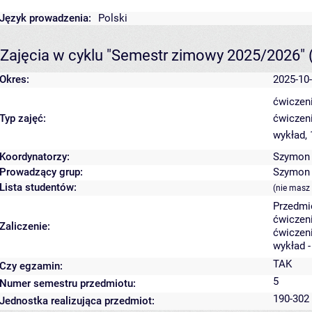
Język prowadzenia:
Polski
Zajęcia w cyklu "Semestr zimowy 2025/2026"
Okres:
2025-10-
ćwiczeni
Typ zajęć:
ćwiczeni
wykład,
Koordynatorzy:
Szymon 
Prowadzący grup:
Szymon 
Lista studentów:
(nie masz
Przedmi
ćwiczeni
Zaliczenie:
ćwiczeni
wykład 
TAK
Czy egzamin:
5
Numer semestru przedmiotu:
190-302 
Jednostka realizująca przedmiot: