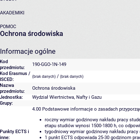
AKADEMIKI
POMOC
Ochrona środowiska
Informacje ogólne
Kod
190-GGO-1N-149
przedmiotu:
Kod Erasmus /
/
(brak danych)
(brak danych)
ISCED:
Nazwa
Ochrona środowiska
przedmiotu:
Jednostka:
Wydział Wiertnictwa, Nafty i Gazu
Grupy:
4.00
Podstawowe informacje o zasadach przyporz
roczny wymiar godzinowy nakładu pracy stude
etapu studiów wynosi 1500-1800 h, co odpow
Punkty ECTS i
tygodniowy wymiar godzinowy nakładu pracy 
inne:
1 punkt ECTS odpowiada 25-30 godzinom pracy