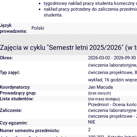
tygodniowy nakład pracy studenta konieczny 
nakład pracy potrzebny do zaliczenia przedm
studenta.
Język
Polski
prowadzenia:
Zajęcia w cyklu "Semestr letni 2025/2026"
(w t
Okres:
2026-03-02 - 2026-09-30
ćwiczenia laboratoryjne
Typ zajęć:
ćwiczenia projektowe, 
wykład, 16 godzin
więce
Koordynatorzy:
Jan Macuda
Prowadzący grup:
(brak danych)
Lista studentów:
(nie masz dostępu)
Przedmiot - Ocena koń
Zaliczenie:
ćwiczenia laboratoryjne
ćwiczenia projektowe - 
NIE
Czy egzamin:
2
Numer semestru przedmiotu: