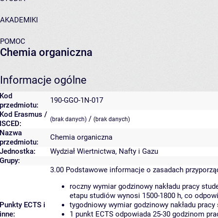
AKADEMIKI
POMOC
Chemia organiczna
Informacje ogólne
Kod
190-GGO-1N-017
przedmiotu:
Kod Erasmus /
/
(brak danych)
(brak danych)
ISCED:
Nazwa
Chemia organiczna
przedmiotu:
Jednostka:
Wydział Wiertnictwa, Nafty i Gazu
Grupy:
3.00
Podstawowe informacje o zasadach przyporz
roczny wymiar godzinowy nakładu pracy stude
etapu studiów wynosi 1500-1800 h, co odpow
Punkty ECTS i
tygodniowy wymiar godzinowy nakładu pracy 
inne:
1 punkt ECTS odpowiada 25-30 godzinom pracy