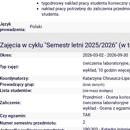
tygodniowy nakład pracy studenta konieczny 
nakład pracy potrzebny do zaliczenia przedm
studenta.
Język
Polski
prowadzenia:
Zajęcia w cyklu "Semestr letni 2025/2026"
(w t
Okres:
2026-03-02 - 2026-09-30
ćwiczenia laboratoryjne
Typ zajęć:
wykład, 10 godzin
więcej
Koordynatorzy:
Katarzyna Chruszcz-Lip
Prowadzący grup:
(brak danych)
Lista studentów:
(nie masz dostępu)
Przedmiot - Ocena końc
Zaliczenie:
ćwiczenia laboratoryjne 
wykład - Ocena z egzam
TAK
Czy egzamin:
2
Numer semestru przedmiotu:
190-303 - Katedra Inżyni