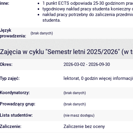
inne:
1 punkt ECTS odpowiada 25-30 godzinom pracy
tygodniowy nakład pracy studenta konieczny 
nakład pracy potrzebny do zaliczenia przedm
studenta.
Język
(brak danych)
prowadzenia:
Zajęcia w cyklu "Semestr letni 2025/2026"
(w t
Okres:
2026-03-02 - 2026-09-30
Typ zajęć:
lektorat, 0 godzin
więcej informacji
Koordynatorzy:
(brak danych)
Prowadzący grup:
(brak danych)
Lista studentów:
(nie masz dostępu)
Zaliczenie:
Zaliczenie bez oceny