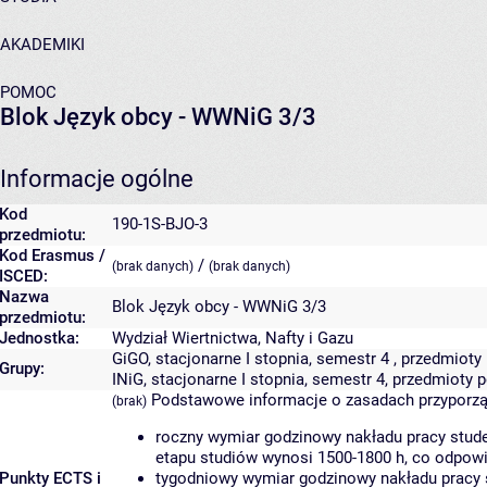
AKADEMIKI
POMOC
Blok Język obcy - WWNiG 3/3
Informacje ogólne
Kod
190-1S-BJO-3
przedmiotu:
Kod Erasmus /
/
(brak danych)
(brak danych)
ISCED:
Nazwa
Blok Język obcy - WWNiG 3/3
przedmiotu:
Jednostka:
Wydział Wiertnictwa, Nafty i Gazu
GiGO, stacjonarne I stopnia, semestr 4 , przedmio
Grupy:
INiG, stacjonarne I stopnia, semestr 4, przedmiot
Podstawowe informacje o zasadach przyporz
(brak)
roczny wymiar godzinowy nakładu pracy stude
etapu studiów wynosi 1500-1800 h, co odpow
Punkty ECTS i
tygodniowy wymiar godzinowy nakładu pracy 