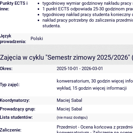
Punkty ECTS i
tygodniowy wymiar godzinowy nakładu pracy 
inne:
1 punkt ECTS odpowiada 25-30 godzinom pracy
tygodniowy nakład pracy studenta konieczny 
nakład pracy potrzebny do zaliczenia przedm
studenta.
Język
Polski
prowadzenia:
Zajęcia w cyklu "Semestr zimowy 2025/2026"
Okres:
2025-10-01 - 2026-03-01
konwersatorium, 30 godzin
więcej inf
Typ zajęć:
wykład, 15 godzin
więcej informacji
Koordynatorzy:
Maciej Sabal
Prowadzący grup:
Maciej Sabal
Lista studentów:
(nie masz dostępu)
Przedmiot - Ocena końcowa z przedmi
Zaliczenie:
konwersatorium - Zaliczenie na ocenę