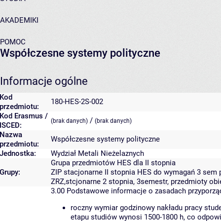
AKADEMIKI
POMOC
Współczesne systemy polityczne
Informacje ogólne
Kod
180-HES-2S-002
przedmiotu:
Kod Erasmus /
/
(brak danych)
(brak danych)
ISCED:
Nazwa
Współczesne systemy polityczne
przedmiotu:
Jednostka:
Wydział Metali Nieżelaznych
Grupa przedmiotów HES dla II stopnia
Grupy:
ZIP stacjonarne II stopnia HES do wymagań 3 sem 
ZRZ,stcjonarne 2 stopnia, 3semestr, przedmioty ob
3.00
Podstawowe informacje o zasadach przyporz
roczny wymiar godzinowy nakładu pracy stude
etapu studiów wynosi 1500-1800 h, co odpow