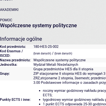
AKADEMIKI
POMOC
Współczesne systemy polityczne
Informacje ogólne
Kod przedmiotu:
180-HES-2S-002
Kod Erasmus /
/
(brak danych)
(brak danych)
ISCED:
Nazwa przedmiotu:
Współczesne systemy polityczne
Jednostka:
Wydział Metali Nieżelaznych
Grupa przedmiotów HES dla II stopnia
Grupy:
ZIP stacjonarne II stopnia HES do wymagań 
ZRZ,stcjonarne 2 stopnia, 3semestr, przedmio
3.00
Podstawowe informacje o zasadach prz
roczny wymiar godzinowy nakładu pracy
ECTS;
Punkty ECTS i inne:
tygodniowy wymiar godzinowy nakładu p
1 punkt ECTS odpowiada 25-30 godzinom