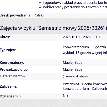
tygodniowy nakład pracy studenta konie
nakład pracy potrzebny do zaliczenia p
Język prowadzenia:
Polski
Zajęcia w cyklu "Semestr zimowy 2025/2026"
Okres:
2025-10-01 - 2026-03-01
konwersatorium, 30 godzin
Typ zajęć:
wykład, 15 godzin
więcej in
Koordynatorzy:
Maciej Sabal
Prowadzący grup:
Maciej Sabal
Lista studentów:
(nie masz dostępu)
Przedmiot - Ocena końcowa
Zaliczenie:
konwersatorium - Zaliczeni
NIE
Czy egzamin: