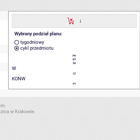
Wybrany podział planu:
tygodniowy
cykl przedmiotu
PN
WT
ŚR
W
CZ
KONW
PT
im.
szica w Krakowie.