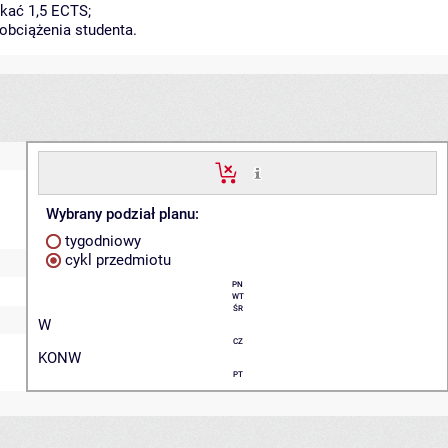
kać 1,5 ECTS;
obciążenia studenta.
Wybrany podział planu:
tygodniowy
cykl przedmiotu
PN
WT
ŚR
W
CZ
KONW
PT