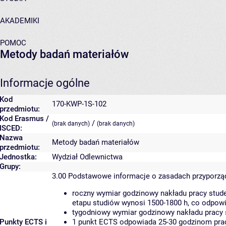
AKADEMIKI
POMOC
Metody badań materiałów
Informacje ogólne
Kod
170-KWP-1S-102
przedmiotu:
Kod Erasmus /
/
(brak danych)
(brak danych)
ISCED:
Nazwa
Metody badań materiałów
przedmiotu:
Jednostka:
Wydział Odlewnictwa
Grupy:
3.00
Podstawowe informacje o zasadach przyporz
roczny wymiar godzinowy nakładu pracy stude
etapu studiów wynosi 1500-1800 h, co odpow
tygodniowy wymiar godzinowy nakładu pracy 
Punkty ECTS i
1 punkt ECTS odpowiada 25-30 godzinom pracy