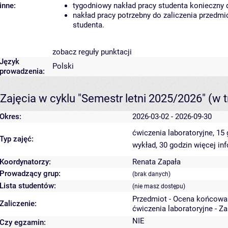
inne:
tygodniowy nakład pracy studenta konieczny 
nakład pracy potrzebny do zaliczenia przedm
studenta.
zobacz reguły punktacji
Język
Polski
prowadzenia:
Zajęcia w cyklu "Semestr letni 2025/2026"
(w t
Okres:
2026-03-02 - 2026-09-30
ćwiczenia laboratoryjne, 15
Typ zajęć:
wykład, 30 godzin
więcej in
Koordynatorzy:
Renata Zapała
Prowadzący grup:
(brak danych)
Lista studentów:
(nie masz dostępu)
Przedmiot - Ocena końcowa
Zaliczenie:
ćwiczenia laboratoryjne - Z
NIE
Czy egzamin: