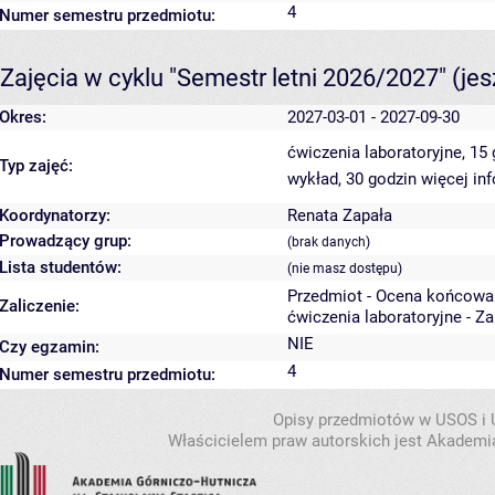
4
Numer semestru przedmiotu:
Zajęcia w cyklu "Semestr letni 2026/2027"
(je
Okres:
2027-03-01 - 2027-09-30
ćwiczenia laboratoryjne, 15
Typ zajęć:
wykład, 30 godzin
więcej in
Koordynatorzy:
Renata Zapała
Prowadzący grup:
(brak danych)
Lista studentów:
(nie masz dostępu)
Przedmiot - Ocena końcowa
Zaliczenie:
ćwiczenia laboratoryjne - Z
NIE
Czy egzamin:
4
Numer semestru przedmiotu:
Opisy przedmiotów w USOS i
Właścicielem praw autorskich jest Akademia