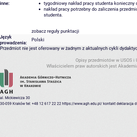
inne:
tygodniowy nakład pracy studenta konieczny 
nakład pracy potrzebny do zaliczenia przedm
studenta.
zobacz reguły punktacji
Język
Polski
prowadzenia:
Przedmiot nie jest oferowany w żadnym z aktualnych cykli dydakty
Opisy przedmiotów w USOS i
Właścicielem praw autorskich jest Akademia
al. Mickiewicza 30
30-059 Kraków
tel: +48 12 617 22 22
https://www.agh.edu.pl/
kontakt
deklaracja 