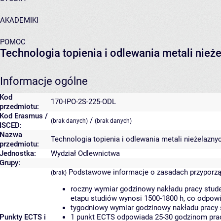
AKADEMIKI
POMOC
Technologia topienia i odlewania metali nież
Informacje ogólne
Kod
170-IPO-2S-225-ODL
przedmiotu:
Kod Erasmus /
/
(brak danych)
(brak danych)
ISCED:
Nazwa
Technologia topienia i odlewania metali nieżelazny
przedmiotu:
Jednostka:
Wydział Odlewnictwa
Grupy:
Podstawowe informacje o zasadach przyporz
(brak)
roczny wymiar godzinowy nakładu pracy stude
etapu studiów wynosi 1500-1800 h, co odpow
tygodniowy wymiar godzinowy nakładu pracy 
Punkty ECTS i
1 punkt ECTS odpowiada 25-30 godzinom pracy