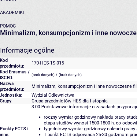
AKADEMIKI
POMOC
Minimalizm, konsumpcjonizm i inne nowoczesn
Informacje ogólne
Kod
170-HES-1S-015
przedmiotu:
Kod Erasmus /
/
(brak danych)
(brak danych)
ISCED:
Nazwa
Minimalizm, konsumpcjonizm i inne nowoczesne fil
przedmiotu:
Jednostka:
Wydział Odlewnictwa
Grupy:
Grupa przedmiotów HES dla I stopnia
3.00
Podstawowe informacje o zasadach przyporz
roczny wymiar godzinowy nakładu pracy stude
etapu studiów wynosi 1500-1800 h, co odpow
Punkty ECTS i
tygodniowy wymiar godzinowy nakładu pracy 
inne:
1 punkt ECTS odpowiada 25-30 godzinom pracy