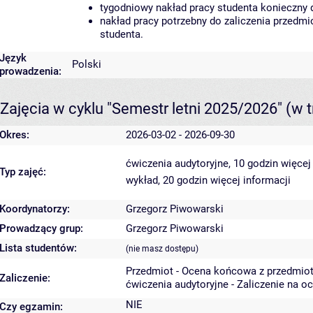
tygodniowy nakład pracy studenta konieczny 
nakład pracy potrzebny do zaliczenia przedm
studenta.
Język
Polski
prowadzenia:
Zajęcia w cyklu "Semestr letni 2025/2026"
(w t
Okres:
2026-03-02 - 2026-09-30
ćwiczenia audytoryjne, 10 godzin
więcej
Typ zajęć:
wykład, 20 godzin
więcej informacji
Koordynatorzy:
Grzegorz Piwowarski
Prowadzący grup:
Grzegorz Piwowarski
Lista studentów:
(nie masz dostępu)
Przedmiot - Ocena końcowa z przedmio
Zaliczenie:
ćwiczenia audytoryjne - Zaliczenie na o
NIE
Czy egzamin: