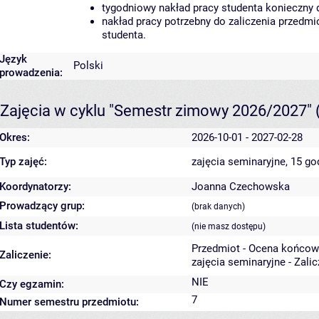
tygodniowy nakład pracy studenta konieczny 
nakład pracy potrzebny do zaliczenia przedm
studenta.
Język
Polski
prowadzenia:
Zajęcia w cyklu "Semestr zimowy 2026/2027"
Okres:
2026-10-01 - 2027-02-28
Typ zajęć:
zajęcia seminaryjne, 15 g
Koordynatorzy:
Joanna Czechowska
Prowadzący grup:
(brak danych)
Lista studentów:
(nie masz dostępu)
Przedmiot - Ocena końcow
Zaliczenie:
zajęcia seminaryjne - Zali
NIE
Czy egzamin:
7
Numer semestru przedmiotu: