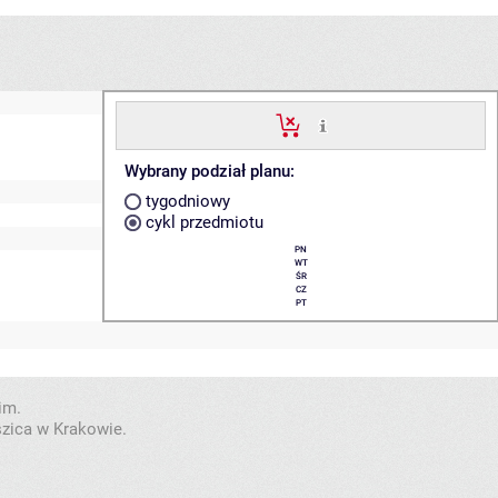
Wybrany podział planu:
tygodniowy
cykl przedmiotu
PN
WT
ŚR
CZ
PT
im.
szica w Krakowie.