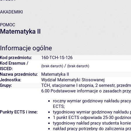
AKADEMIKI
POMOC
Matematyka II
Informacje ogólne
Kod przedmiotu:
160-TCH-1S-126
Kod Erasmus /
/
(brak danych)
(brak danych)
ISCED:
Nazwa przedmiotu:
Matematyka II
Jednostka:
Wydział Matematyki Stosowanej
Grupy:
TCH, stacjonarne I stopnia, 2 semestr, prze
6.00
Podstawowe informacje o zasadach prz
roczny wymiar godzinowy nakładu pracy
ECTS;
Punkty ECTS i inne:
tygodniowy wymiar godzinowy nakładu p
1 punkt ECTS odpowiada 25-30 godzinom
tygodniowy nakład pracy studenta konie
nakład pracy potrzebny do zaliczenia p