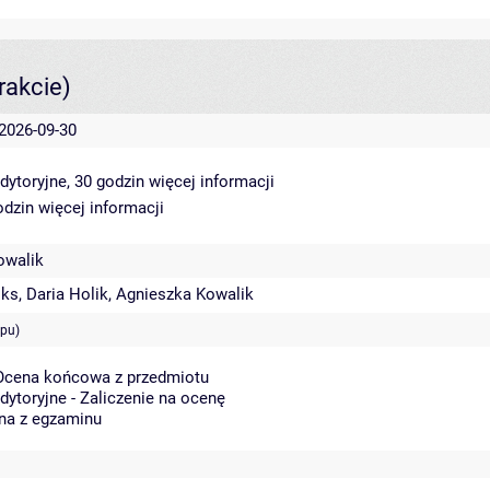
rakcie)
 2026-09-30
dytoryjne, 30 godzin
więcej informacji
odzin
więcej informacji
owalik
oks
,
Daria Holik
,
Agnieszka Kowalik
ępu)
 Ocena końcowa z przedmiotu
dytoryjne - Zaliczenie na ocenę
na z egzaminu