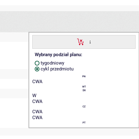
Wybrany podział planu:
tygodniowy
cykl przedmiotu
PN
CWA
WT
ŚR
W
CWA
CZ
CWA
CWA
PT