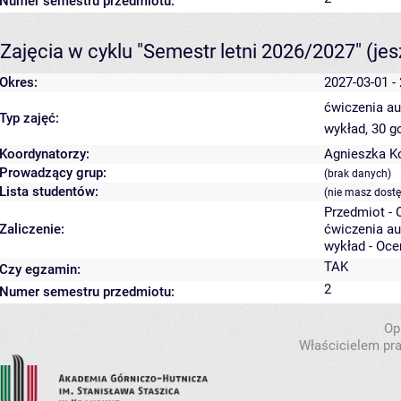
Numer semestru przedmiotu:
Zajęcia w cyklu "Semestr letni 2026/2027"
(je
Okres:
2027-03-01 -
ćwiczenia au
Typ zajęć:
wykład, 30 g
Koordynatorzy:
Agnieszka K
Prowadzący grup:
(brak danych)
Lista studentów:
(nie masz dost
Przedmiot -
Zaliczenie:
ćwiczenia au
wykład - Oce
TAK
Czy egzamin:
2
Numer semestru przedmiotu:
Op
Właścicielem pra