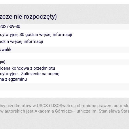
szcze nie rozpoczęty)
 2027-09-30
dytoryjne, 30 godzin
więcej informacji
odzin
więcej informacji
owalik
ępu)
 Ocena końcowa z przedmiotu
dytoryjne - Zaliczenie na ocenę
na z egzaminu
isy przedmiotów w USOS i USOSweb są chronione prawem autorsk
w autorskich jest Akademia Górniczo-Hutnicza im. Stanisława Sta