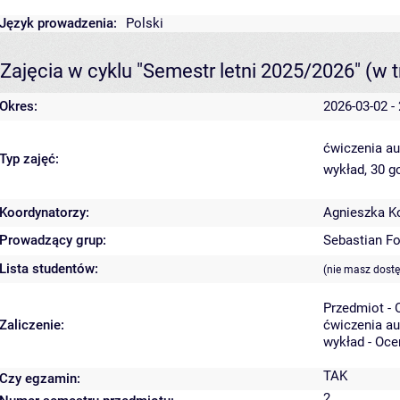
Język prowadzenia:
Polski
Zajęcia w cyklu "Semestr letni 2025/2026"
(w t
Okres:
2026-03-02 -
ćwiczenia au
Typ zajęć:
wykład, 30 g
Koordynatorzy:
Agnieszka K
Prowadzący grup:
Sebastian F
Lista studentów:
(nie masz dost
Przedmiot -
Zaliczenie:
ćwiczenia au
wykład - Oce
TAK
Czy egzamin:
2