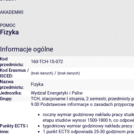
AKADEMIKI
POMOC
Fizyka
Informacje ogólne
Kod
160-TCH-1S-072
przedmiotu:
Kod Erasmus /
/
(brak danych)
(brak danych)
ISCED:
Nazwa
Fizyka
przedmiotu:
Jednostka:
Wydział Energetyki i Paliw
Grupy:
TCH, stacjonarne I stopnia, 2 semestr, przedmioty
9.00
Podstawowe informacje o zasadach przyporz
roczny wymiar godzinowy nakładu pracy stude
etapu studiów wynosi 1500-1800 h, co odpow
Punkty ECTS i
tygodniowy wymiar godzinowy nakładu pracy 
inne:
1 punkt ECTS odpowiada 25-30 godzinom pracy