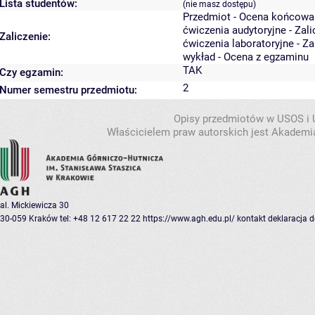
Lista studentów:
(nie masz dostępu)
Przedmiot - Ocena końcowa
ćwiczenia audytoryjne - Zal
Zaliczenie:
ćwiczenia laboratoryjne - Z
wykład - Ocena z egzaminu
TAK
Czy egzamin:
2
Numer semestru przedmiotu:
Opisy przedmiotów w USOS i
Właścicielem praw autorskich jest Akademia
al. Mickiewicza 30
30-059 Kraków
tel: +48 12 617 22 22
https://www.agh.edu.pl/
kontakt
deklaracja 