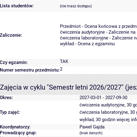
Lista studentów:
(nie masz dostępu)
Przedmiot - Ocena końcowa z przedm
ćwiczenia audytoryjne - Zaliczenie na
Zaliczenie:
ćwiczenia laboratoryjne - Zaliczenie 
wykład - Ocena z egzaminu
TAK
Czy egzamin:
2
Numer semestru przedmiotu:
Zajęcia w cyklu "Semestr letni 2026/2027"
(je
Okres:
2027-03-01 - 2027-09-30
ćwiczenia audytoryjne, 30 g
Typ zajęć:
ćwiczenia laboratoryjne, 30
wykład, 30 godzin
więcej in
Koordynatorzy:
Paweł Gajda
Prowadzący grup:
(brak danych)