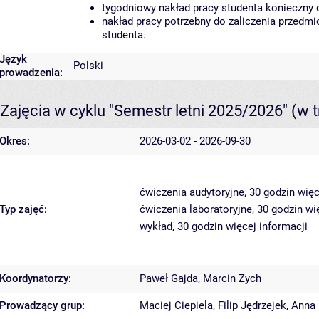
tygodniowy nakład pracy studenta konieczny 
nakład pracy potrzebny do zaliczenia przedm
studenta.
Język
Polski
prowadzenia:
Zajęcia w cyklu "Semestr letni 2025/2026"
(w t
Okres:
2026-03-02 - 2026-09-30
ćwiczenia audytoryjne, 30 godzin
więc
Typ zajęć:
ćwiczenia laboratoryjne, 30 godzin
wi
wykład, 30 godzin
więcej informacji
Koordynatorzy:
Paweł Gajda
,
Marcin Zych
Prowadzący grup:
Maciej Ciepiela
,
Filip Jędrzejek
,
Anna