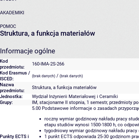
AKADEMIKI
POMOC
Struktura, a funkcja materiałów
Informacje ogólne
Kod
160-IMA-2S-266
przedmiotu:
Kod Erasmus /
/
(brak danych)
(brak danych)
ISCED:
Nazwa
Struktura, a funkcja materiałów
przedmiotu:
Jednostka:
Wydział Inżynierii Materiałowej i Ceramiki
Grupy:
IM, stacjonarne II stopnia, 1 semestr, przedmioty 
5.00
Podstawowe informacje o zasadach przyporz
roczny wymiar godzinowy nakładu pracy stude
etapu studiów wynosi 1500-1800 h, co odpow
tygodniowy wymiar godzinowy nakładu pracy 
Punkty ECTS i
1 punkt ECTS odpowiada 25-30 godzinom pracy