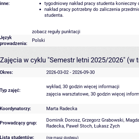
inne:
tygodniowy nakład pracy studenta konieczny 
nakład pracy potrzebny do zaliczenia przedm
studenta.
zobacz reguły punktacji
Język
Polski
prowadzenia:
Zajęcia w cyklu "Semestr letni 2025/2026"
(w t
Okres:
2026-03-02 - 2026-09-30
wykład, 30 godzin
więcej informacji
Typ zajęć:
zajęcia warsztatowe, 30 godzin
więcej inform
Koordynatorzy:
Marta Radecka
Dominik Dorosz
,
Grzegorz Grabowski
,
Magda
Prowadzący grup:
Radecka
,
Paweł Stoch
,
Łukasz Zych
Lista studentów:
(nie masz dostępu)