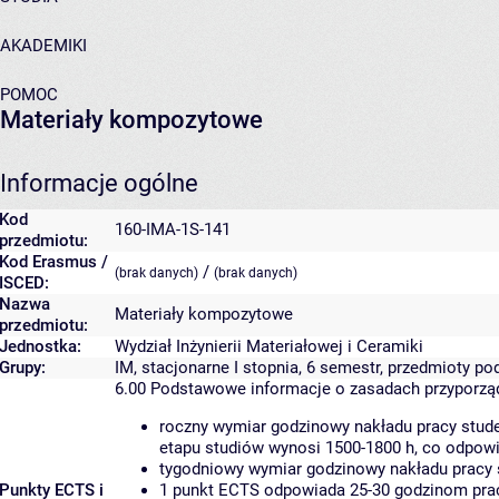
AKADEMIKI
POMOC
Materiały kompozytowe
Informacje ogólne
Kod
160-IMA-1S-141
przedmiotu:
Kod Erasmus /
/
(brak danych)
(brak danych)
ISCED:
Nazwa
Materiały kompozytowe
przedmiotu:
Jednostka:
Wydział Inżynierii Materiałowej i Ceramiki
Grupy:
IM, stacjonarne I stopnia, 6 semestr, przedmioty 
6.00
Podstawowe informacje o zasadach przyporz
roczny wymiar godzinowy nakładu pracy stude
etapu studiów wynosi 1500-1800 h, co odpow
tygodniowy wymiar godzinowy nakładu pracy 
Punkty ECTS i
1 punkt ECTS odpowiada 25-30 godzinom pracy