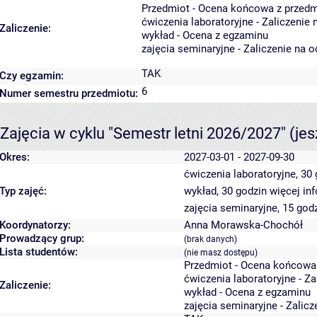
Przedmiot - Ocena końcowa z przedm
ćwiczenia laboratoryjne - Zaliczenie
Zaliczenie:
wykład - Ocena z egzaminu
zajęcia seminaryjne - Zaliczenie na 
TAK
Czy egzamin:
6
Numer semestru przedmiotu:
Zajęcia w cyklu "Semestr letni 2026/2027"
(je
Okres:
2027-03-01 - 2027-09-30
ćwiczenia laboratoryjne, 30
Typ zajęć:
wykład, 30 godzin
więcej in
zajęcia seminaryjne, 15 god
Koordynatorzy:
Anna Morawska-Chochół
Prowadzący grup:
(brak danych)
Lista studentów:
(nie masz dostępu)
Przedmiot - Ocena końcowa
ćwiczenia laboratoryjne - Z
Zaliczenie:
wykład - Ocena z egzaminu
zajęcia seminaryjne - Zalic