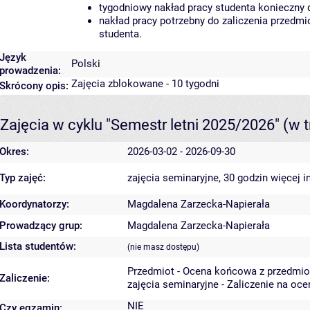
tygodniowy nakład pracy studenta konieczny 
nakład pracy potrzebny do zaliczenia przedm
studenta.
Język
Polski
prowadzenia:
Zajęcia zblokowane - 10 tygodni
Skrócony opis:
Zajęcia w cyklu "Semestr letni 2025/2026"
(w t
Okres:
2026-03-02 - 2026-09-30
Typ zajęć:
zajęcia seminaryjne, 30 godzin
więcej i
Koordynatorzy:
Magdalena Zarzecka-Napierała
Prowadzący grup:
Magdalena Zarzecka-Napierała
Lista studentów:
(nie masz dostępu)
Przedmiot - Ocena końcowa z przedmio
Zaliczenie:
zajęcia seminaryjne - Zaliczenie na oce
NIE
Czy egzamin: