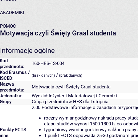
AKADEMIKI
POMOC
Motywacja czyli Święty Graal studenta
Informacje ogólne
Kod
160-HES-1S-004
przedmiotu:
Kod Erasmus /
/
(brak danych)
(brak danych)
ISCED:
Nazwa
Motywacja czyli Święty Graal studenta
przedmiotu:
Jednostka:
Wydział Inżynierii Materiałowej i Ceramiki
Grupy:
Grupa przedmiotów HES dla I stopnia
2.00
Podstawowe informacje o zasadach przyporz
roczny wymiar godzinowy nakładu pracy stude
etapu studiów wynosi 1500-1800 h, co odpow
Punkty ECTS i
tygodniowy wymiar godzinowy nakładu pracy 
inne:
1 punkt ECTS odpowiada 25-30 godzinom pracy