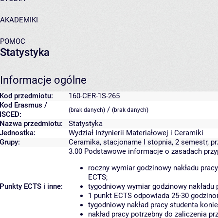
AKADEMIKI
POMOC
Statystyka
Informacje ogólne
Kod przedmiotu:
160-CER-1S-265
Kod Erasmus /
/
(brak danych)
(brak danych)
ISCED:
Nazwa przedmiotu:
Statystyka
Jednostka:
Wydział Inżynierii Materiałowej i Ceramiki
Grupy:
Ceramika, stacjonarne I stopnia, 2 semestr,
3.00
Podstawowe informacje o zasadach prz
roczny wymiar godzinowy nakładu pracy
ECTS;
Punkty ECTS i inne:
tygodniowy wymiar godzinowy nakładu p
1 punkt ECTS odpowiada 25-30 godzinom
tygodniowy nakład pracy studenta konie
nakład pracy potrzebny do zaliczenia p