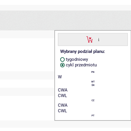
Wybrany podział planu:
tygodniowy
cykl przedmiotu
PN
W
WT
ŚR
CWA
CWL
CZ
CWA
CWL
PT