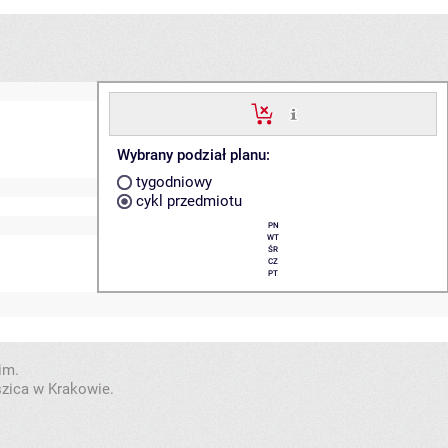
Wybrany podział planu:
tygodniowy
cykl przedmiotu
PN
WT
ŚR
CZ
PT
im.
szica w Krakowie.