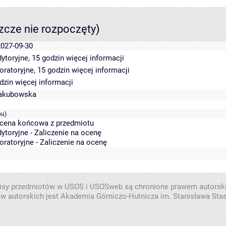
szcze nie rozpoczęty)
2027-09-30
ytoryjne, 15 godzin
więcej informacji
oratoryjne, 15 godzin
więcej informacji
odzin
więcej informacji
Jakubowska
pu)
Ocena końcowa z przedmiotu
ytoryjne - Zaliczenie na ocenę
oratoryjne - Zaliczenie na ocenę
isy przedmiotów w USOS i USOSweb są chronione prawem autorsk
w autorskich jest Akademia Górniczo-Hutnicza im. Stanisława Sta