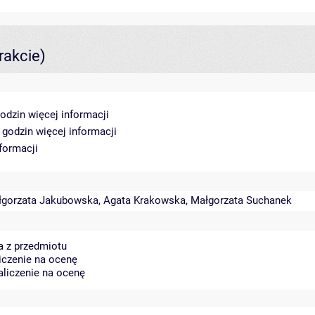
rakcie)
godzin
więcej informacji
5 godzin
więcej informacji
formacji
łgorzata Jakubowska
,
Agata Krakowska
,
Małgorzata Suchanek
a z przedmiotu
liczenie na ocenę
aliczenie na ocenę