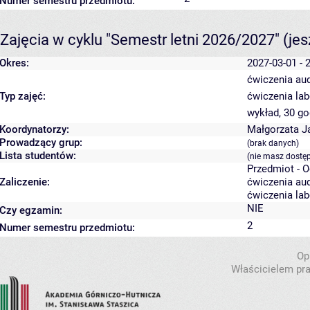
Numer semestru przedmiotu:
Zajęcia w cyklu "Semestr letni 2026/2027"
(je
Okres:
2027-03-01 - 
ćwiczenia aud
Typ zajęć:
ćwiczenia lab
wykład, 30 g
Koordynatorzy:
Małgorzata 
Prowadzący grup:
(brak danych)
Lista studentów:
(nie masz dostę
Przedmiot - 
Zaliczenie:
ćwiczenia aud
ćwiczenia lab
NIE
Czy egzamin:
2
Numer semestru przedmiotu:
Op
Właścicielem pra