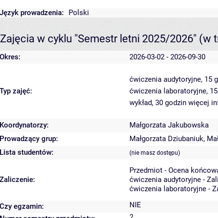
Język prowadzenia:
Polski
Zajęcia w cyklu "Semestr letni 2025/2026"
(w t
Okres:
2026-03-02 - 2026-09-30
ćwiczenia audytoryjne, 15 
Typ zajęć:
ćwiczenia laboratoryjne, 1
wykład, 30 godzin
więcej in
Koordynatorzy:
Małgorzata Jakubowska
Prowadzący grup:
Małgorzata Dziubaniuk
,
Ma
Lista studentów:
(nie masz dostępu)
Przedmiot - Ocena końcow
Zaliczenie:
ćwiczenia audytoryjne - Za
ćwiczenia laboratoryjne - Z
NIE
Czy egzamin:
2