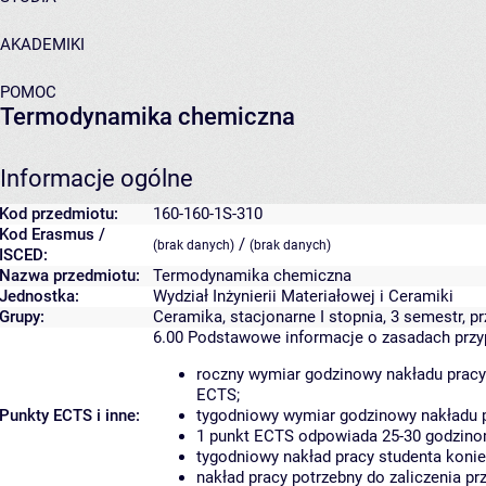
AKADEMIKI
POMOC
Termodynamika chemiczna
Informacje ogólne
Kod przedmiotu:
160-160-1S-310
Kod Erasmus /
/
(brak danych)
(brak danych)
ISCED:
Nazwa przedmiotu:
Termodynamika chemiczna
Jednostka:
Wydział Inżynierii Materiałowej i Ceramiki
Grupy:
Ceramika, stacjonarne I stopnia, 3 semestr,
6.00
Podstawowe informacje o zasadach prz
roczny wymiar godzinowy nakładu pracy
ECTS;
Punkty ECTS i inne:
tygodniowy wymiar godzinowy nakładu p
1 punkt ECTS odpowiada 25-30 godzinom
tygodniowy nakład pracy studenta konie
nakład pracy potrzebny do zaliczenia p