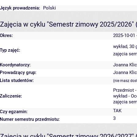
Język prowadzenia:
Polski
Zajęcia w cyklu "Semestr zimowy 2025/2026"
Okres:
2025-10-01 
wykład, 30
Typ zajęć:
zajęcia sem
Koordynatorzy:
Joanna Klic
Prowadzący grup:
Joanna Klic
Lista studentów:
(nie masz dos
Przedmiot 
Zaliczenie:
wykład - O
zajęcia sem
TAK
Czy egzamin:
3
Numer semestru przedmiotu:
Zajęcia w cyklu "Semestr zimowy 2026/2027"