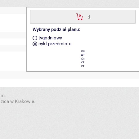
Wybrany podział planu:
tygodniowy
cykl przedmiotu
PN
WT
ŚR
CZ
PT
im.
szica w Krakowie.