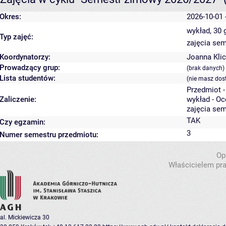
Okres:
2026-10-01 
wykład, 30
Typ zajęć:
zajęcia sem
Koordynatorzy:
Joanna Klic
Prowadzący grup:
(brak danych)
Lista studentów:
(nie masz dos
Przedmiot 
Zaliczenie:
wykład - O
zajęcia sem
TAK
Czy egzamin:
3
Numer semestru przedmiotu:
Op
Właścicielem pra
al. Mickiewicza 30