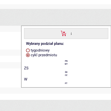
Wybrany podział planu:
tygodniowy
cykl przedmiotu
PN
WT
ZS
ŚR
CZ
W
PT