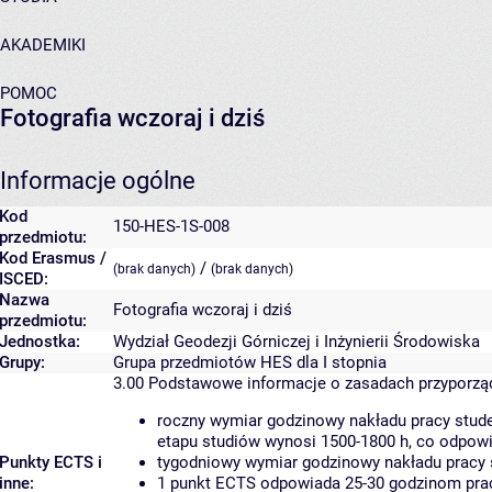
AKADEMIKI
POMOC
Fotografia wczoraj i dziś
Informacje ogólne
Kod
150-HES-1S-008
przedmiotu:
Kod Erasmus /
/
(brak danych)
(brak danych)
ISCED:
Nazwa
Fotografia wczoraj i dziś
przedmiotu:
Jednostka:
Wydział Geodezji Górniczej i Inżynierii Środowiska
Grupy:
Grupa przedmiotów HES dla I stopnia
3.00
Podstawowe informacje o zasadach przyporz
roczny wymiar godzinowy nakładu pracy stude
etapu studiów wynosi 1500-1800 h, co odpow
Punkty ECTS i
tygodniowy wymiar godzinowy nakładu pracy 
inne:
1 punkt ECTS odpowiada 25-30 godzinom pracy