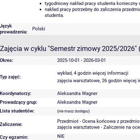
tygodniowy nakład pracy studenta konieczny 
nakład pracy potrzebny do zaliczenia przedm
studenta.
Język
Polski
prowadzenia:
Zajęcia w cyklu "Semestr zimowy 2025/2026"
Okres:
2025-10-01 - 2026-03-01
wykład, 4 godzin
więcej informacji
Typ zajęć:
zajęcia warsztatowe, 26 godzin
więcej 
Koordynatorzy:
Aleksandra Wagner
Prowadzący grup:
Aleksandra Wagner
Lista studentów:
(nie masz dostępu)
Przedmiot - Ocena końcowa z przedmio
Zaliczenie:
zajęcia warsztatowe - Zaliczenie na oc
NIE
Czy egzamin: