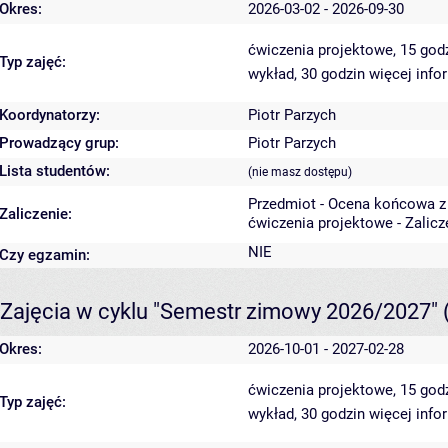
Okres:
2026-03-02 - 2026-09-30
ćwiczenia projektowe, 15 god
Typ zajęć:
wykład, 30 godzin
więcej info
Koordynatorzy:
Piotr Parzych
Prowadzący grup:
Piotr Parzych
Lista studentów:
(nie masz dostępu)
Przedmiot - Ocena końcowa z
Zaliczenie:
ćwiczenia projektowe - Zalic
NIE
Czy egzamin:
Zajęcia w cyklu "Semestr zimowy 2026/2027"
Okres:
2026-10-01 - 2027-02-28
ćwiczenia projektowe, 15 god
Typ zajęć:
wykład, 30 godzin
więcej info