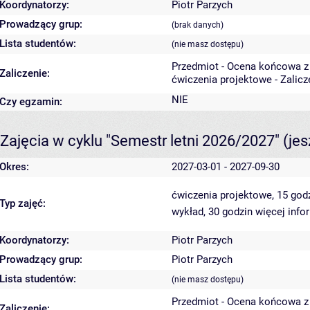
Koordynatorzy:
Piotr Parzych
Prowadzący grup:
(brak danych)
Lista studentów:
(nie masz dostępu)
Przedmiot - Ocena końcowa z
Zaliczenie:
ćwiczenia projektowe - Zalic
NIE
Czy egzamin:
Zajęcia w cyklu "Semestr letni 2026/2027"
(je
Okres:
2027-03-01 - 2027-09-30
ćwiczenia projektowe, 15 god
Typ zajęć:
wykład, 30 godzin
więcej info
Koordynatorzy:
Piotr Parzych
Prowadzący grup:
Piotr Parzych
Lista studentów:
(nie masz dostępu)
Przedmiot - Ocena końcowa z
Zaliczenie: