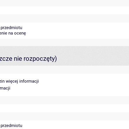
 przedmiotu
zenie na ocenę
szcze nie rozpoczęty)
zin
więcej informacji
rmacji
 przedmiotu