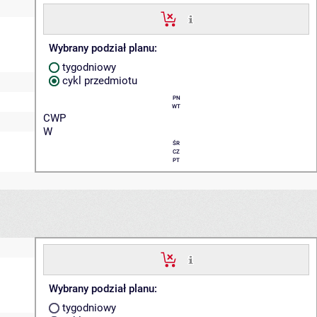
Wybrany podział planu:
tygodniowy
cykl przedmiotu
PN
WT
CWP
W
ŚR
CZ
PT
Wybrany podział planu:
tygodniowy