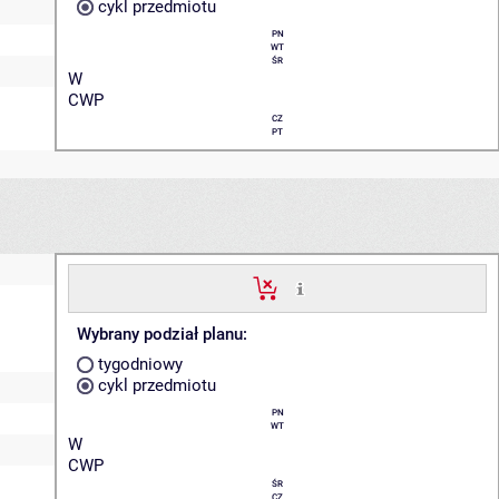
cykl przedmiotu
PN
WT
ŚR
W
CWP
CZ
PT
Wybrany podział planu:
tygodniowy
cykl przedmiotu
PN
WT
W
CWP
ŚR
CZ