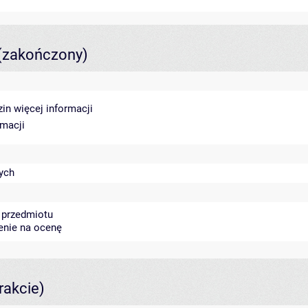
(zakończony)
zin
więcej informacji
rmacji
zych
 przedmiotu
zenie na ocenę
rakcie)