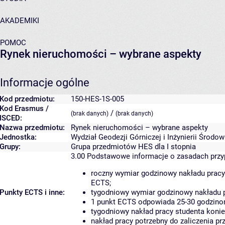
AKADEMIKI
POMOC
Rynek nieruchomości – wybrane aspekty
Informacje ogólne
Kod przedmiotu:
150-HES-1S-005
Kod Erasmus /
/
(brak danych)
(brak danych)
ISCED:
Nazwa przedmiotu:
Rynek nieruchomości – wybrane aspekty
Jednostka:
Wydział Geodezji Górniczej i Inżynierii Środo
Grupy:
Grupa przedmiotów HES dla I stopnia
3.00
Podstawowe informacje o zasadach prz
roczny wymiar godzinowy nakładu pracy
ECTS;
Punkty ECTS i inne:
tygodniowy wymiar godzinowy nakładu p
1 punkt ECTS odpowiada 25-30 godzinom
tygodniowy nakład pracy studenta konie
nakład pracy potrzebny do zaliczenia p