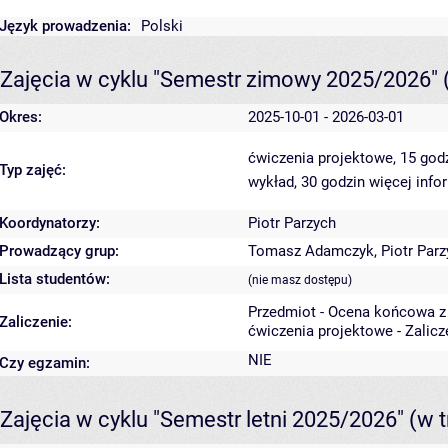
Język prowadzenia:
Polski
Zajęcia w cyklu "Semestr zimowy 2025/2026"
Okres:
2025-10-01 - 2026-03-01
ćwiczenia projektowe, 15 god
Typ zajęć:
wykład, 30 godzin
więcej info
Koordynatorzy:
Piotr Parzych
Prowadzący grup:
Tomasz Adamczyk
,
Piotr Par
Lista studentów:
(nie masz dostępu)
Przedmiot - Ocena końcowa z
Zaliczenie:
ćwiczenia projektowe - Zalic
NIE
Czy egzamin:
Zajęcia w cyklu "Semestr letni 2025/2026"
(w t