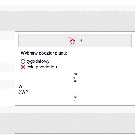
Wybrany podział planu:
tygodniowy
cykl przedmiotu
PN
WT
ŚR
W
CWP
CZ
PT