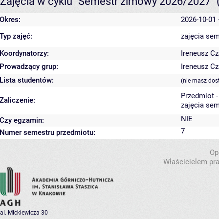
Zajęcia w cyklu "Semestr zimowy 2026/2027"
Okres:
2026-10-01 
Typ zajęć:
zajęcia sem
Koordynatorzy:
Ireneusz Cz
Prowadzący grup:
Ireneusz Cz
Lista studentów:
(nie masz dos
Przedmiot 
Zaliczenie:
zajęcia sem
NIE
Czy egzamin:
7
Numer semestru przedmiotu:
Op
Właścicielem pra
al. Mickiewicza 30