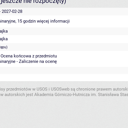
(jeszcze nie rozpoczęty)
- 2027-02-28
inaryjne, 15 godzin
więcej informacji
ajka
ajka
tępu)
- Ocena końcowa z przedmiotu
inaryjne - Zaliczenie na ocenę
isy przedmiotów w USOS i USOSweb są chronione prawem autorsk
w autorskich jest Akademia Górniczo-Hutnicza im. Stanisława Sta