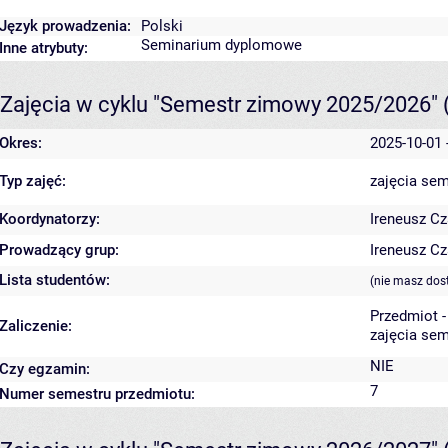
Język prowadzenia:
Polski
Seminarium dyplomowe
Inne atrybuty:
Zajęcia w cyklu "Semestr zimowy 2025/2026"
Okres:
2025-10-01 
Typ zajęć:
zajęcia sem
Koordynatorzy:
Ireneusz Cz
Prowadzący grup:
Ireneusz Cz
Lista studentów:
(nie masz dos
Przedmiot 
Zaliczenie:
zajęcia sem
NIE
Czy egzamin:
7
Numer semestru przedmiotu: