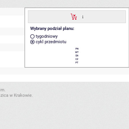
Wybrany podział planu:
tygodniowy
cykl przedmiotu
PN
WT
ŚR
CZ
PT
im.
szica w Krakowie.