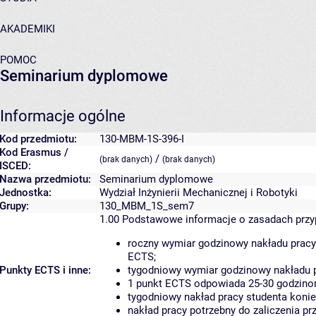
AKADEMIKI
POMOC
Seminarium dyplomowe
Informacje ogólne
Kod przedmiotu:
130-MBM-1S-396-I
Kod Erasmus /
/
(brak danych)
(brak danych)
ISCED:
Nazwa przedmiotu:
Seminarium dyplomowe
Jednostka:
Wydział Inżynierii Mechanicznej i Robotyki
Grupy:
130_MBM_1S_sem7
1.00
Podstawowe informacje o zasadach prz
roczny wymiar godzinowy nakładu pracy
ECTS;
Punkty ECTS i inne:
tygodniowy wymiar godzinowy nakładu p
1 punkt ECTS odpowiada 25-30 godzinom
tygodniowy nakład pracy studenta konie
nakład pracy potrzebny do zaliczenia p