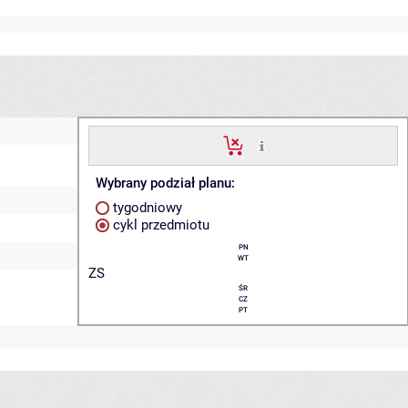
Wybrany podział planu:
tygodniowy
cykl przedmiotu
PN
WT
ZS
ŚR
CZ
PT