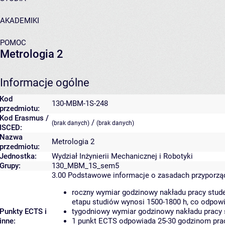
AKADEMIKI
POMOC
Metrologia 2
Informacje ogólne
Kod
130-MBM-1S-248
przedmiotu:
Kod Erasmus /
/
(brak danych)
(brak danych)
ISCED:
Nazwa
Metrologia 2
przedmiotu:
Jednostka:
Wydział Inżynierii Mechanicznej i Robotyki
Grupy:
130_MBM_1S_sem5
3.00
Podstawowe informacje o zasadach przyporz
roczny wymiar godzinowy nakładu pracy stude
etapu studiów wynosi 1500-1800 h, co odpow
Punkty ECTS i
tygodniowy wymiar godzinowy nakładu pracy 
inne:
1 punkt ECTS odpowiada 25-30 godzinom pracy