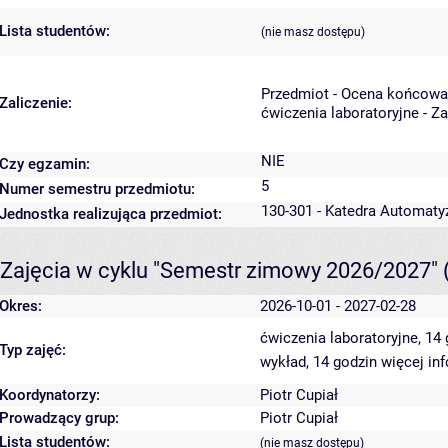
Lista studentów:
(nie masz dostępu)
Przedmiot - Ocena końcowa
Zaliczenie:
ćwiczenia laboratoryjne - Z
NIE
Czy egzamin:
5
Numer semestru przedmiotu:
130-301 - Katedra Automaty
Jednostka realizująca przedmiot:
Zajęcia w cyklu "Semestr zimowy 2026/2027"
Okres:
2026-10-01 - 2027-02-28
ćwiczenia laboratoryjne, 14
Typ zajęć:
wykład, 14 godzin
więcej in
Koordynatorzy:
Piotr Cupiał
Prowadzący grup:
Piotr Cupiał
Lista studentów:
(nie masz dostępu)