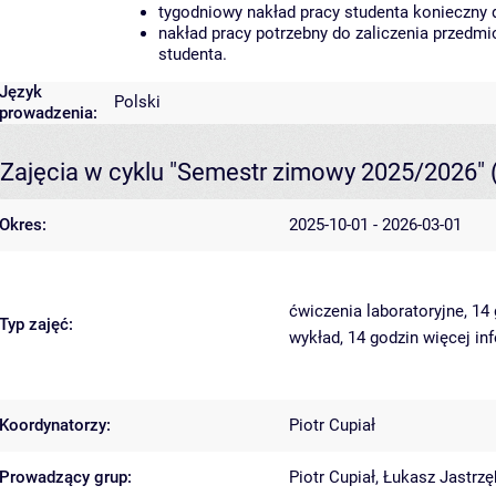
tygodniowy nakład pracy studenta konieczny 
nakład pracy potrzebny do zaliczenia przedm
studenta.
Język
Polski
prowadzenia:
Zajęcia w cyklu "Semestr zimowy 2025/2026"
Okres:
2025-10-01 - 2026-03-01
ćwiczenia laboratoryjne, 14
Typ zajęć:
wykład, 14 godzin
więcej in
Koordynatorzy:
Piotr Cupiał
Prowadzący grup:
Piotr Cupiał
,
Łukasz Jastrzę