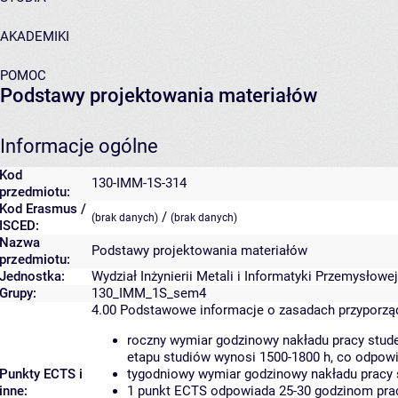
AKADEMIKI
POMOC
Podstawy projektowania materiałów
Informacje ogólne
Kod
130-IMM-1S-314
przedmiotu:
Kod Erasmus /
/
(brak danych)
(brak danych)
ISCED:
Nazwa
Podstawy projektowania materiałów
przedmiotu:
Jednostka:
Wydział Inżynierii Metali i Informatyki Przemysłowej
Grupy:
130_IMM_1S_sem4
4.00
Podstawowe informacje o zasadach przyporz
roczny wymiar godzinowy nakładu pracy stude
etapu studiów wynosi 1500-1800 h, co odpow
Punkty ECTS i
tygodniowy wymiar godzinowy nakładu pracy 
inne:
1 punkt ECTS odpowiada 25-30 godzinom pracy