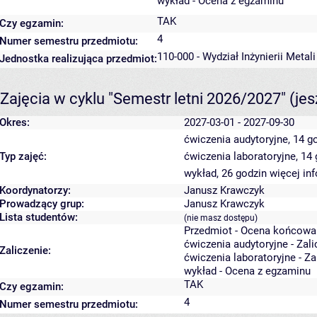
wykład - Ocena z egzaminu
TAK
Czy egzamin:
4
Numer semestru przedmiotu:
110-000 - Wydział Inżynierii Metal
Jednostka realizująca przedmiot:
Zajęcia w cyklu "Semestr letni 2026/2027"
(je
Okres:
2027-03-01 - 2027-09-30
ćwiczenia audytoryjne, 14 g
Typ zajęć:
ćwiczenia laboratoryjne, 14
wykład, 26 godzin
więcej in
Koordynatorzy:
Janusz Krawczyk
Prowadzący grup:
Janusz Krawczyk
Lista studentów:
(nie masz dostępu)
Przedmiot - Ocena końcowa
ćwiczenia audytoryjne - Zal
Zaliczenie:
ćwiczenia laboratoryjne - Z
wykład - Ocena z egzaminu
TAK
Czy egzamin:
4
Numer semestru przedmiotu: