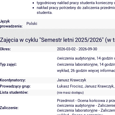
tygodniowy nakład pracy studenta konieczny 
nakład pracy potrzebny do zaliczenia przedm
studenta.
Język
Polski
prowadzenia:
Zajęcia w cyklu "Semestr letni 2025/2026"
(w t
Okres:
2026-03-02 - 2026-09-30
ćwiczenia audytoryjne, 14 godzin
Typ zajęć:
ćwiczenia laboratoryjne, 14 godz
wykład, 26 godzin
więcej informac
Koordynatorzy:
Janusz Krawczyk
Prowadzący grup:
Łukasz Frocisz
,
Janusz Krawczyk
Lista studentów:
(nie masz dostępu)
Przedmiot - Ocena końcowa z prz
ćwiczenia audytoryjne - Zaliczeni
Zaliczenie:
ćwiczenia laboratoryjne - Zalicze