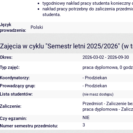
tygodniowy nakład pracy studenta konieczny 
nakład pracy potrzebny do zaliczenia przedm
studenta.
Język
Polski
prowadzenia:
Zajęcia w cyklu "Semestr letni 2025/2026"
(w t
Okres:
2026-03-02 - 2026-09-30
Typ zajęć:
praca dyplomowa, 0 god
Koordynatorzy:
- Prodziekan
Prowadzący grup:
- Prodziekan
Lista studentów:
(nie masz dostępu)
Przedmiot - Zaliczenie b
Zaliczenie:
praca dyplomowa - Zalicz
NIE
Czy egzamin:
3
Numer semestru przedmiotu: