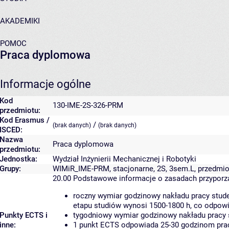
AKADEMIKI
POMOC
Praca dyplomowa
Informacje ogólne
Kod
130-IME-2S-326-PRM
przedmiotu:
Kod Erasmus /
/
(brak danych)
(brak danych)
ISCED:
Nazwa
Praca dyplomowa
przedmiotu:
Jednostka:
Wydział Inżynierii Mechanicznej i Robotyki
Grupy:
WIMiR_IME-PRM, stacjonarne, 2S, 3sem.L, przedmi
20.00
Podstawowe informacje o zasadach przypor
roczny wymiar godzinowy nakładu pracy stude
etapu studiów wynosi 1500-1800 h, co odpow
Punkty ECTS i
tygodniowy wymiar godzinowy nakładu pracy 
inne:
1 punkt ECTS odpowiada 25-30 godzinom pracy