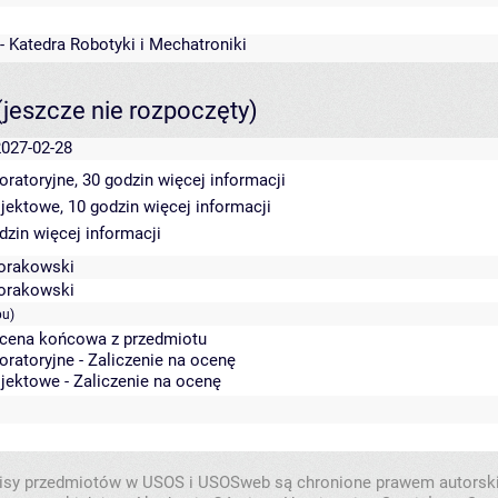
- Katedra Robotyki i Mechatroniki
(jeszcze nie rozpoczęty)
2027-02-28
oratoryjne, 30 godzin
więcej informacji
ojektowe, 10 godzin
więcej informacji
odzin
więcej informacji
orakowski
orakowski
pu)
Ocena końcowa z przedmiotu
oratoryjne - Zaliczenie na ocenę
jektowe - Zaliczenie na ocenę
isy przedmiotów w USOS i USOSweb są chronione prawem autorsk