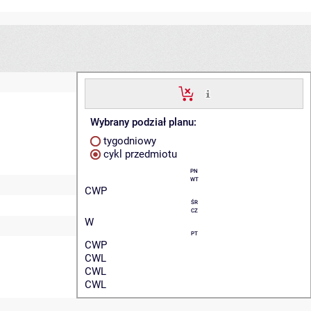
Wybrany podział planu:
tygodniowy
cykl przedmiotu
PN
WT
CWP
ŚR
CZ
W
PT
CWP
CWL
CWL
CWL