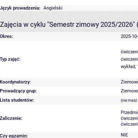
Język prowadzenia:
Angielski
Zajęcia w cyklu "Semestr zimowy 2025/2026"
Okres:
2025-10-
ćwiczeni
Typ zajęć:
ćwiczen
wykład,
Koordynatorzy:
Ziemowi
Prowadzący grup:
Ziemowi
Lista studentów:
(nie masz
Przedmi
Zaliczenie:
ćwiczeni
ćwiczeni
NIE
Czy egzamin: