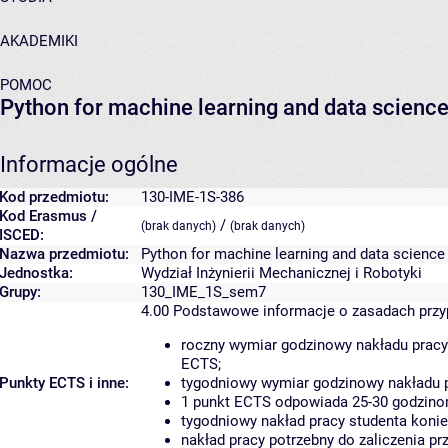
AKADEMIKI
POMOC
Python for machine learning and data scienc
Informacje ogólne
Kod przedmiotu:
130-IME-1S-386
Kod Erasmus /
/
(brak danych)
(brak danych)
ISCED:
Nazwa przedmiotu:
Python for machine learning and data science
Jednostka:
Wydział Inżynierii Mechanicznej i Robotyki
Grupy:
130_IME_1S_sem7
4.00
Podstawowe informacje o zasadach prz
roczny wymiar godzinowy nakładu pracy
ECTS;
Punkty ECTS i inne:
tygodniowy wymiar godzinowy nakładu p
1 punkt ECTS odpowiada 25-30 godzinom
tygodniowy nakład pracy studenta konie
nakład pracy potrzebny do zaliczenia p