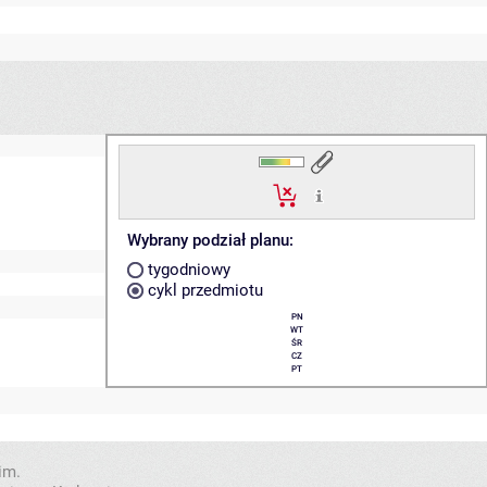
Wybrany podział planu:
tygodniowy
cykl przedmiotu
PN
WT
ŚR
CZ
PT
im.