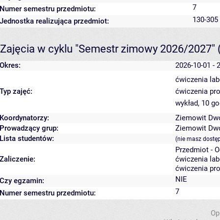
7
Numer semestru przedmiotu:
130-305 
Jednostka realizująca przedmiot:
Zajęcia w cyklu "Semestr zimowy 2026/2027"
Okres:
2026-10-01 - 
ćwiczenia lab
Typ zajęć:
ćwiczenia pr
wykład, 10 g
Koordynatorzy:
Ziemowit Dw
Prowadzący grup:
Ziemowit Dw
Lista studentów:
(nie masz dostę
Przedmiot - 
Zaliczenie:
ćwiczenia lab
ćwiczenia pro
NIE
Czy egzamin:
7
Numer semestru przedmiotu:
Op