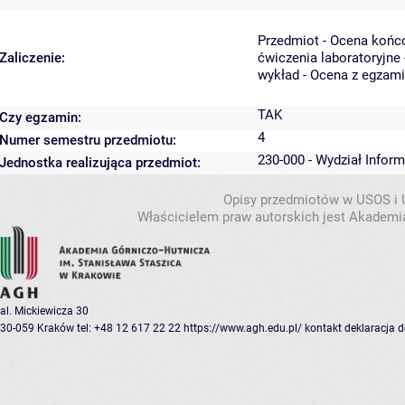
Przedmiot - Ocena końc
Zaliczenie:
ćwiczenia laboratoryjne 
wykład - Ocena z egzam
TAK
Czy egzamin:
4
Numer semestru przedmiotu:
230-000 - Wydział Inform
Jednostka realizująca przedmiot:
Opisy przedmiotów w USOS i
Właścicielem praw autorskich jest Akademia
al. Mickiewicza 30
30-059 Kraków
tel: +48 12 617 22 22
https://www.agh.edu.pl/
kontakt
deklaracja 