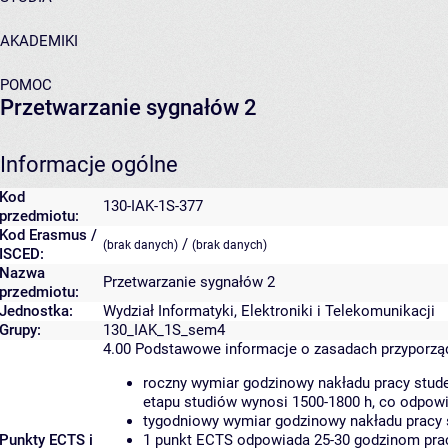
AKADEMIKI
POMOC
Przetwarzanie sygnałów 2
Informacje ogólne
Kod
130-IAK-1S-377
przedmiotu:
Kod Erasmus /
/
(brak danych)
(brak danych)
ISCED:
Nazwa
Przetwarzanie sygnałów 2
przedmiotu:
Jednostka:
Wydział Informatyki, Elektroniki i Telekomunikacji
Grupy:
130_IAK_1S_sem4
4.00
Podstawowe informacje o zasadach przyporz
roczny wymiar godzinowy nakładu pracy stude
etapu studiów wynosi 1500-1800 h, co odpow
tygodniowy wymiar godzinowy nakładu pracy 
Punkty ECTS i
1 punkt ECTS odpowiada 25-30 godzinom pracy