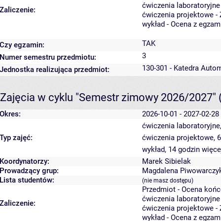
ćwiczenia laboratoryjne
Zaliczenie:
ćwiczenia projektowe - 
wykład - Ocena z egzam
TAK
Czy egzamin:
3
Numer semestru przedmiotu:
130-301 - Katedra Auto
Jednostka realizująca przedmiot:
Zajęcia w cyklu "Semestr zimowy 2026/2027"
Okres:
2026-10-01 - 2027-02-28
ćwiczenia laboratoryjne
Typ zajęć:
ćwiczenia projektowe, 
wykład, 14 godzin
więce
Koordynatorzy:
Marek Sibielak
Prowadzący grup:
Magdalena Piwowarczy
Lista studentów:
(nie masz dostępu)
Przedmiot - Ocena koń
ćwiczenia laboratoryjne
Zaliczenie:
ćwiczenia projektowe - 
wykład - Ocena z egzam