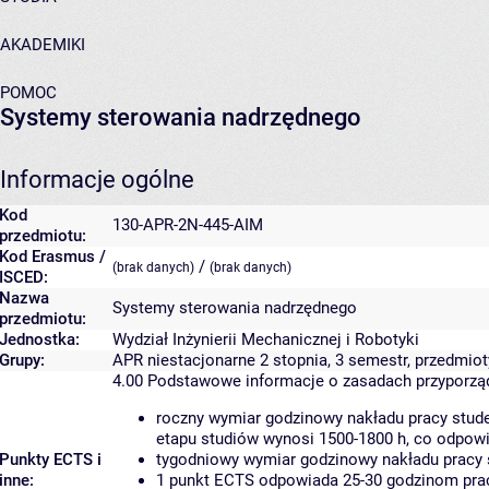
AKADEMIKI
POMOC
Systemy sterowania nadrzędnego
Informacje ogólne
Kod
130-APR-2N-445-AIM
przedmiotu:
Kod Erasmus /
/
(brak danych)
(brak danych)
ISCED:
Nazwa
Systemy sterowania nadrzędnego
przedmiotu:
Jednostka:
Wydział Inżynierii Mechanicznej i Robotyki
Grupy:
APR niestacjonarne 2 stopnia, 3 semestr, przedmi
4.00
Podstawowe informacje o zasadach przyporz
roczny wymiar godzinowy nakładu pracy stude
etapu studiów wynosi 1500-1800 h, co odpow
Punkty ECTS i
tygodniowy wymiar godzinowy nakładu pracy 
inne:
1 punkt ECTS odpowiada 25-30 godzinom pracy