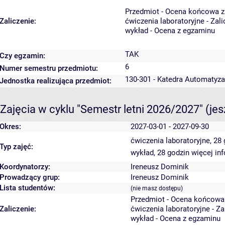
Przedmiot - Ocena końcowa z
Zaliczenie:
ćwiczenia laboratoryjne - Zal
wykład - Ocena z egzaminu
TAK
Czy egzamin:
6
Numer semestru przedmiotu:
130-301 - Katedra Automatyz
Jednostka realizująca przedmiot:
Zajęcia w cyklu "Semestr letni 2026/2027"
(je
Okres:
2027-03-01 - 2027-09-30
ćwiczenia laboratoryjne, 28
Typ zajęć:
wykład, 28 godzin
więcej in
Koordynatorzy:
Ireneusz Dominik
Prowadzący grup:
Ireneusz Dominik
Lista studentów:
(nie masz dostępu)
Przedmiot - Ocena końcowa
Zaliczenie:
ćwiczenia laboratoryjne - Z
wykład - Ocena z egzaminu