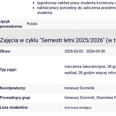
tygodniowy nakład pracy studenta konieczny 
nakład pracy potrzebny do zaliczenia przedm
studenta.
Język
Polski
prowadzenia:
Zajęcia w cyklu "Semestr letni 2025/2026"
(w t
Okres:
2026-03-02 - 2026-09-30
ćwiczenia laboratoryjne, 28 g
Typ zajęć:
wykład, 28 godzin
więcej info
Koordynatorzy:
Ireneusz Dominik
Prowadzący grup:
Ireneusz Dominik
,
Stanisław 
Lista studentów:
(nie masz dostępu)