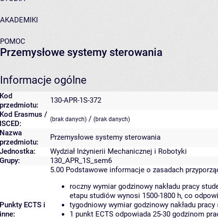
AKADEMIKI
POMOC
Przemysłowe systemy sterowania
Informacje ogólne
Kod
130-APR-1S-372
przedmiotu:
Kod Erasmus /
/
(brak danych)
(brak danych)
ISCED:
Nazwa
Przemysłowe systemy sterowania
przedmiotu:
Jednostka:
Wydział Inżynierii Mechanicznej i Robotyki
Grupy:
130_APR_1S_sem6
5.00
Podstawowe informacje o zasadach przyporz
roczny wymiar godzinowy nakładu pracy stude
etapu studiów wynosi 1500-1800 h, co odpow
Punkty ECTS i
tygodniowy wymiar godzinowy nakładu pracy 
inne:
1 punkt ECTS odpowiada 25-30 godzinom pracy