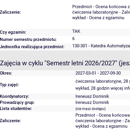
Przedmiot - Ocena końcowa z
Zaliczenie:
ćwiczenia laboratoryjne - Zal
wykład - Ocena z egzaminu
TAK
Czy egzamin:
6
Numer semestru przedmiotu:
130-301 - Katedra Automatyz
Jednostka realizująca przedmiot:
Zajęcia w cyklu "Semestr letni 2026/2027"
(je
Okres:
2027-03-01 - 2027-09-30
ćwiczenia laboratoryjne, 28
Typ zajęć:
wykład, 28 godzin
więcej in
Koordynatorzy:
Ireneusz Dominik
Prowadzący grup:
Ireneusz Dominik
Lista studentów:
(nie masz dostępu)
Przedmiot - Ocena końcowa
Zaliczenie:
ćwiczenia laboratoryjne - Z
wykład - Ocena z egzaminu