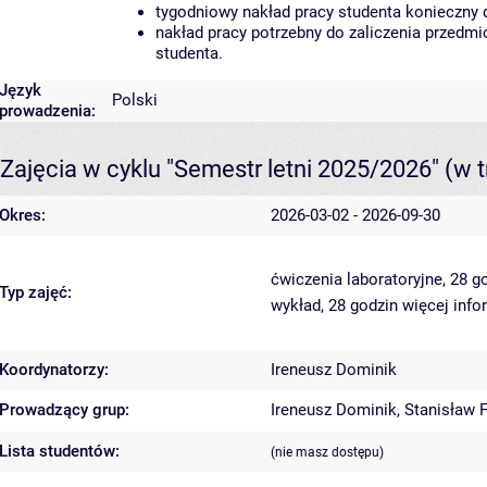
tygodniowy nakład pracy studenta konieczny 
nakład pracy potrzebny do zaliczenia przedm
studenta.
Język
Polski
prowadzenia:
Zajęcia w cyklu "Semestr letni 2025/2026"
(w t
Okres:
2026-03-02 - 2026-09-30
ćwiczenia laboratoryjne, 28 g
Typ zajęć:
wykład, 28 godzin
więcej info
Koordynatorzy:
Ireneusz Dominik
Prowadzący grup:
Ireneusz Dominik
,
Stanisław 
Lista studentów:
(nie masz dostępu)