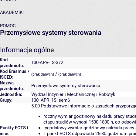
AKADEMIKI
POMOC
Przemysłowe systemy sterowania
Informacje ogólne
Kod
130-APR-1S-372
przedmiotu:
Kod Erasmus /
/
(brak danych)
(brak danych)
ISCED:
Nazwa
Przemysłowe systemy sterowania
przedmiotu:
Jednostka:
Wydział Inżynierii Mechanicznej i Robotyki
Grupy:
130_APR_1S_sem6
5.00
Podstawowe informacje o zasadach przyporz
roczny wymiar godzinowy nakładu pracy stude
etapu studiów wynosi 1500-1800 h, co odpow
Punkty ECTS i
tygodniowy wymiar godzinowy nakładu pracy 
inne:
1 punkt ECTS odpowiada 25-30 godzinom pracy