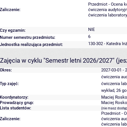
Przedmiot - Ocena 
Zaliczenie:
ćwiczenia audytoryjn
ćwiczenia laboratory
NIE
Czy egzamin:
6
Numer semestru przedmiotu:
130-302 - Katedra In
Jednostka realizująca przedmiot:
Zajęcia w cyklu "Semestr letni 2026/2027"
(je
Okres:
2027-03-01 - 
ćwiczenia aud
Typ zajęć:
ćwiczenia lab
wykład, 26 g
Koordynatorzy:
Maciej Rosk
Prowadzący grup:
Maciej Rosk
Lista studentów:
(nie masz dostę
Przedmiot - 
Zaliczenie:
ćwiczenia aud
ćwiczenia lab