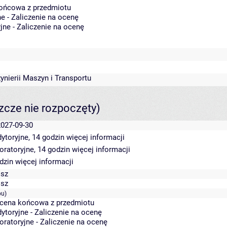
końcowa z przedmiotu
e - Zaliczenie na ocenę
jne - Zaliczenie na ocenę
żynierii Maszyn i Transportu
szcze nie rozpoczęty)
2027-09-30
ytoryjne, 14 godzin
więcej informacji
oratoryjne, 14 godzin
więcej informacji
odzin
więcej informacji
osz
osz
pu)
Ocena końcowa z przedmiotu
ytoryjne - Zaliczenie na ocenę
oratoryjne - Zaliczenie na ocenę