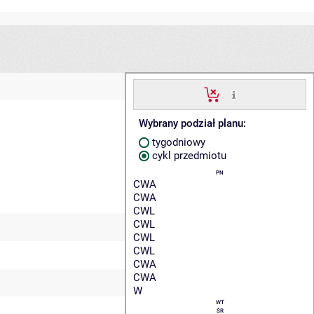
Wybrany podział planu:
tygodniowy
cykl przedmiotu
PN
CWA
CWA
CWL
CWL
CWL
CWL
CWA
CWA
W
WT
ŚR