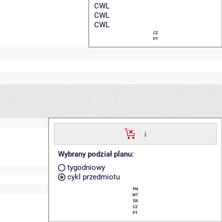
CWL
CWL
CWL
CZ
PT
Wybrany podział planu:
tygodniowy
cykl przedmiotu
PN
WT
ŚR
CZ
PT