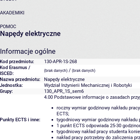
AKADEMIKI
POMOC
Napędy elektryczne
Informacje ogólne
Kod przedmiotu:
130-APR-1S-268
Kod Erasmus /
/
(brak danych)
(brak danych)
ISCED:
Nazwa przedmiotu:
Napędy elektryczne
Jednostka:
Wydział Inżynierii Mechanicznej i Robotyki
Grupy:
130_APR_1S_sem6
4.00
Podstawowe informacje o zasadach prz
roczny wymiar godzinowy nakładu pracy
ECTS;
Punkty ECTS i inne:
tygodniowy wymiar godzinowy nakładu p
1 punkt ECTS odpowiada 25-30 godzinom
tygodniowy nakład pracy studenta konie
nakład pracy potrzebny do zaliczenia p