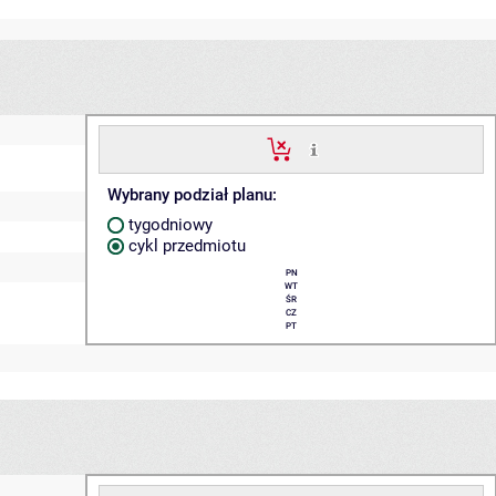
Wybrany podział planu:
tygodniowy
cykl przedmiotu
PN
WT
ŚR
CZ
PT