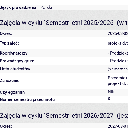
Język prowadzenia:
Polski
Zajęcia w cyklu "Semestr letni 2025/2026"
(w t
Okres:
2026-03-02
Typ zajęć:
projekt d
Koordynatorzy:
- Prodziek
Prowadzący grup:
- Prodziek
Lista studentów:
(nie masz do
Przedmiot 
Zaliczenie:
projekt dy
NIE
Czy egzamin:
8
Numer semestru przedmiotu:
Zajęcia w cyklu "Semestr letni 2026/2027"
(je
Okres:
2027-03-01