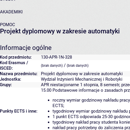
AKADEMIKI
POMOC
Projekt dyplomowy w zakresie automatyki
Informacje ogólne
Kod przedmiotu:
130-APR-1N-328
Kod Erasmus /
/
(brak danych)
(brak danych)
ISCED:
Nazwa przedmiotu:
Projekt dyplomowy w zakresie automatyki
Jednostka:
Wydział Inżynierii Mechanicznej i Robotyki
Grupy:
APR niestacjonarne 1 stopnia, 8 semestr, pr
15.00
Podstawowe informacje o zasadach pr
roczny wymiar godzinowy nakładu pracy
ECTS;
Punkty ECTS i inne:
tygodniowy wymiar godzinowy nakładu p
1 punkt ECTS odpowiada 25-30 godzinom
tygodniowy nakład pracy studenta konie
nakład pracy potrzebny do zaliczenia p