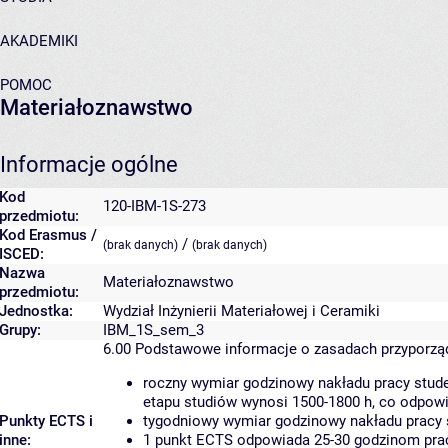
AKADEMIKI
POMOC
Materiałoznawstwo
Informacje ogólne
Kod
120-IBM-1S-273
przedmiotu:
Kod Erasmus /
/
(brak danych)
(brak danych)
ISCED:
Nazwa
Materiałoznawstwo
przedmiotu:
Jednostka:
Wydział Inżynierii Materiałowej i Ceramiki
Grupy:
IBM_1S_sem_3
6.00
Podstawowe informacje o zasadach przyporz
roczny wymiar godzinowy nakładu pracy stude
etapu studiów wynosi 1500-1800 h, co odpow
Punkty ECTS i
tygodniowy wymiar godzinowy nakładu pracy 
inne:
1 punkt ECTS odpowiada 25-30 godzinom pracy