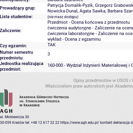
Patrycja Domalik-Pyzik
,
Grzegorz Grabowsk
Prowadzący grup:
Nowicka-Dunal
,
Agata Sawka
,
Barbara Szar
Lista studentów:
(nie masz dostępu)
Przedmiot - Ocena końcowa z przedmiotu
ćwiczenia audytoryjne - Zaliczenie na ocen
Zaliczenie:
ćwiczenia laboratoryjne - Zaliczenie na oc
wykład - Ocena z egzaminu
TAK
Czy egzamin:
Numer semestru
3
przedmiotu:
Jednostka realizująca
160-000 - Wydział Inżynierii Materiałowej i
przedmiot:
Opisy przedmiotów w USOS i
Właścicielem praw autorskich jest Akademia
al. Mickiewicza 30
30-059 Kraków
tel: +48 12 617 22 22
https://www.agh.edu.pl/
kontakt
deklaracja 