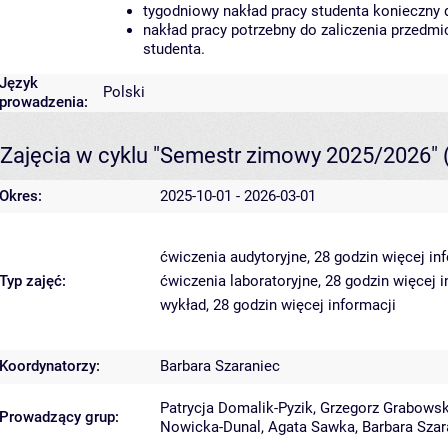
tygodniowy nakład pracy studenta konieczny 
nakład pracy potrzebny do zaliczenia przedm
studenta.
Język
Polski
prowadzenia:
Zajęcia w cyklu "Semestr zimowy 2025/2026"
Okres:
2025-10-01 - 2026-03-01
ćwiczenia audytoryjne, 28 godzin
więcej in
Typ zajęć:
ćwiczenia laboratoryjne, 28 godzin
więcej i
wykład, 28 godzin
więcej informacji
Koordynatorzy:
Barbara Szaraniec
Patrycja Domalik-Pyzik
,
Grzegorz Grabowsk
Prowadzący grup:
Nowicka-Dunal
,
Agata Sawka
,
Barbara Szar