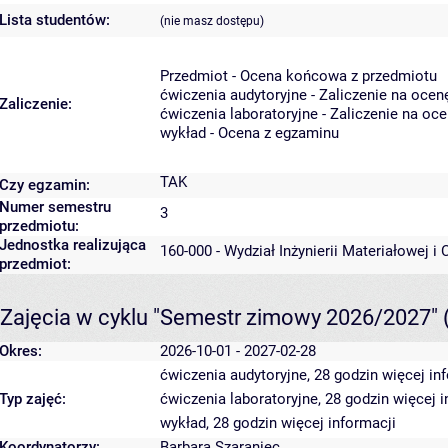
Lista studentów:
(nie masz dostępu)
Przedmiot - Ocena końcowa z przedmiotu
ćwiczenia audytoryjne - Zaliczenie na ocen
Zaliczenie:
ćwiczenia laboratoryjne - Zaliczenie na oc
wykład - Ocena z egzaminu
TAK
Czy egzamin:
Numer semestru
3
przedmiotu:
Jednostka realizująca
160-000 - Wydział Inżynierii Materiałowej i
przedmiot:
Zajęcia w cyklu "Semestr zimowy 2026/2027"
Okres:
2026-10-01 - 2027-02-28
ćwiczenia audytoryjne, 28 godzin
więcej in
Typ zajęć:
ćwiczenia laboratoryjne, 28 godzin
więcej i
wykład, 28 godzin
więcej informacji
Koordynatorzy:
Barbara Szaraniec