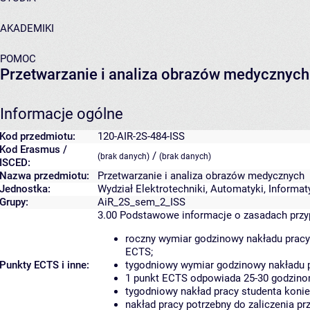
AKADEMIKI
POMOC
Przetwarzanie i analiza obrazów medycznych
Informacje ogólne
Kod przedmiotu:
120-AIR-2S-484-ISS
Kod Erasmus /
/
(brak danych)
(brak danych)
ISCED:
Nazwa przedmiotu:
Przetwarzanie i analiza obrazów medycznych
Jednostka:
Wydział Elektrotechniki, Automatyki, Informaty
Grupy:
AiR_2S_sem_2_ISS
3.00
Podstawowe informacje o zasadach prz
roczny wymiar godzinowy nakładu pracy
ECTS;
Punkty ECTS i inne:
tygodniowy wymiar godzinowy nakładu p
1 punkt ECTS odpowiada 25-30 godzinom
tygodniowy nakład pracy studenta konie
nakład pracy potrzebny do zaliczenia p