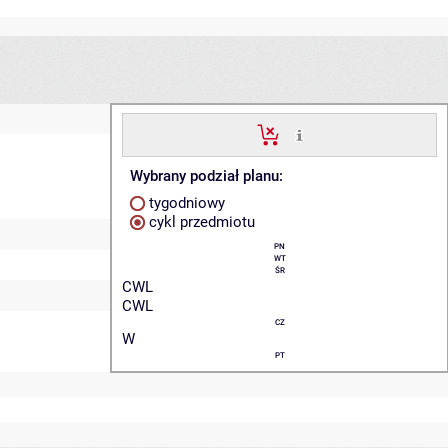
Wybrany podział planu:
tygodniowy
cykl przedmiotu
PN
WT
ŚR
CWL
CWL
CZ
W
PT