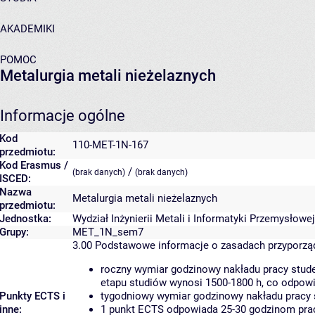
AKADEMIKI
POMOC
Metalurgia metali nieżelaznych
Informacje ogólne
Kod
110-MET-1N-167
przedmiotu:
Kod Erasmus /
/
(brak danych)
(brak danych)
ISCED:
Nazwa
Metalurgia metali nieżelaznych
przedmiotu:
Jednostka:
Wydział Inżynierii Metali i Informatyki Przemysłowej
Grupy:
MET_1N_sem7
3.00
Podstawowe informacje o zasadach przyporz
roczny wymiar godzinowy nakładu pracy stude
etapu studiów wynosi 1500-1800 h, co odpow
Punkty ECTS i
tygodniowy wymiar godzinowy nakładu pracy 
inne:
1 punkt ECTS odpowiada 25-30 godzinom pracy