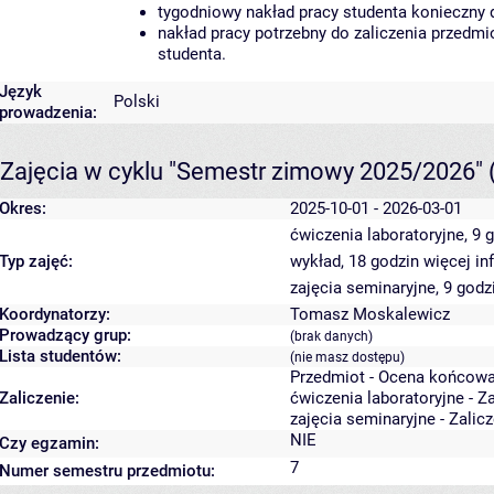
tygodniowy nakład pracy studenta konieczny 
nakład pracy potrzebny do zaliczenia przedm
studenta.
Język
Polski
prowadzenia:
Zajęcia w cyklu "Semestr zimowy 2025/2026"
Okres:
2025-10-01 - 2026-03-01
ćwiczenia laboratoryjne, 9 
Typ zajęć:
wykład, 18 godzin
więcej in
zajęcia seminaryjne, 9 god
Koordynatorzy:
Tomasz Moskalewicz
Prowadzący grup:
(brak danych)
Lista studentów:
(nie masz dostępu)
Przedmiot - Ocena końcowa
Zaliczenie:
ćwiczenia laboratoryjne - Z
zajęcia seminaryjne - Zalic
NIE
Czy egzamin:
7
Numer semestru przedmiotu: