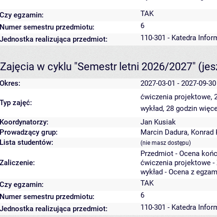
TAK
Czy egzamin:
6
Numer semestru przedmiotu:
110-301 - Katedra Info
Jednostka realizująca przedmiot:
Zajęcia w cyklu "Semestr letni 2026/2027"
(je
Okres:
2027-03-01 - 2027-09-30
ćwiczenia projektowe, 
Typ zajęć:
wykład, 28 godzin
więce
Koordynatorzy:
Jan Kusiak
Prowadzący grup:
Marcin Dadura
,
Konrad
Lista studentów:
(nie masz dostępu)
Przedmiot - Ocena koń
Zaliczenie:
ćwiczenia projektowe -
wykład - Ocena z egzam
TAK
Czy egzamin:
6
Numer semestru przedmiotu:
110-301 - Katedra Info
Jednostka realizująca przedmiot: