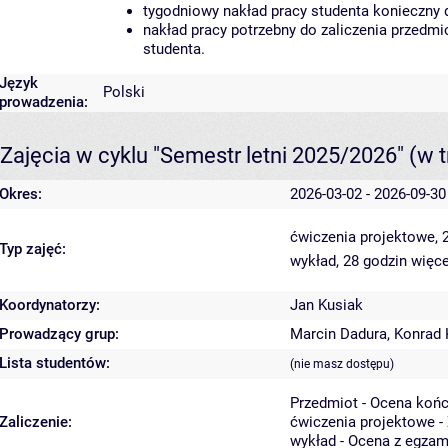
tygodniowy nakład pracy studenta konieczny 
nakład pracy potrzebny do zaliczenia przedm
studenta.
Język
Polski
prowadzenia:
Zajęcia w cyklu "Semestr letni 2025/2026"
(w t
Okres:
2026-03-02 - 2026-09-30
ćwiczenia projektowe, 
Typ zajęć:
wykład, 28 godzin
więce
Koordynatorzy:
Jan Kusiak
Prowadzący grup:
Marcin Dadura
,
Konrad
Lista studentów:
(nie masz dostępu)
Przedmiot - Ocena koń
Zaliczenie:
ćwiczenia projektowe -
wykład - Ocena z egzam