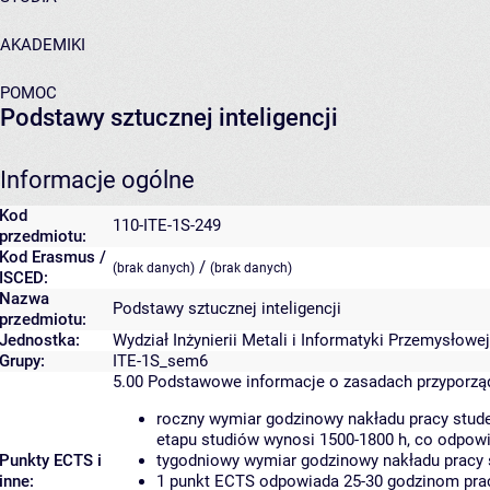
AKADEMIKI
POMOC
Podstawy sztucznej inteligencji
Informacje ogólne
Kod
110-ITE-1S-249
przedmiotu:
Kod Erasmus /
/
(brak danych)
(brak danych)
ISCED:
Nazwa
Podstawy sztucznej inteligencji
przedmiotu:
Jednostka:
Wydział Inżynierii Metali i Informatyki Przemysłowej
Grupy:
ITE-1S_sem6
5.00
Podstawowe informacje o zasadach przyporz
roczny wymiar godzinowy nakładu pracy stude
etapu studiów wynosi 1500-1800 h, co odpow
Punkty ECTS i
tygodniowy wymiar godzinowy nakładu pracy 
inne:
1 punkt ECTS odpowiada 25-30 godzinom pracy