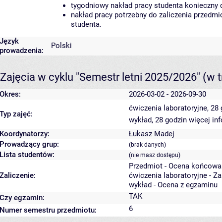
tygodniowy nakład pracy studenta konieczny 
nakład pracy potrzebny do zaliczenia przedm
studenta.
Język
Polski
prowadzenia:
Zajęcia w cyklu "Semestr letni 2025/2026"
(w t
Okres:
2026-03-02 - 2026-09-30
ćwiczenia laboratoryjne, 28
Typ zajęć:
wykład, 28 godzin
więcej in
Koordynatorzy:
Łukasz Madej
Prowadzący grup:
(brak danych)
Lista studentów:
(nie masz dostępu)
Przedmiot - Ocena końcowa
Zaliczenie:
ćwiczenia laboratoryjne - Z
wykład - Ocena z egzaminu
TAK
Czy egzamin:
6
Numer semestru przedmiotu: