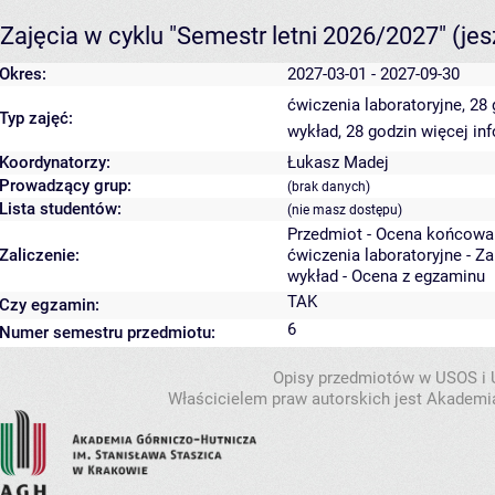
Zajęcia w cyklu "Semestr letni 2026/2027"
(je
Okres:
2027-03-01 - 2027-09-30
ćwiczenia laboratoryjne, 28
Typ zajęć:
wykład, 28 godzin
więcej in
Koordynatorzy:
Łukasz Madej
Prowadzący grup:
(brak danych)
Lista studentów:
(nie masz dostępu)
Przedmiot - Ocena końcowa
Zaliczenie:
ćwiczenia laboratoryjne - Z
wykład - Ocena z egzaminu
TAK
Czy egzamin:
6
Numer semestru przedmiotu:
Opisy przedmiotów w USOS i
Właścicielem praw autorskich jest Akademia