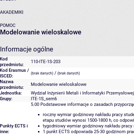
AKADEMIKI
POMOC
Modelowanie wieloskalowe
Informacje ogólne
Kod
110-ITE-1S-203
przedmiotu:
Kod Erasmus /
/
(brak danych)
(brak danych)
ISCED:
Nazwa
Modelowanie wieloskalowe
przedmiotu:
Jednostka:
Wydział Inżynierii Metali i Informatyki Przemysłowej
Grupy:
ITE-1S_sem6
5.00
Podstawowe informacje o zasadach przyporz
roczny wymiar godzinowy nakładu pracy stude
etapu studiów wynosi 1500-1800 h, co odpow
Punkty ECTS i
tygodniowy wymiar godzinowy nakładu pracy 
inne:
1 punkt ECTS odpowiada 25-30 godzinom pracy