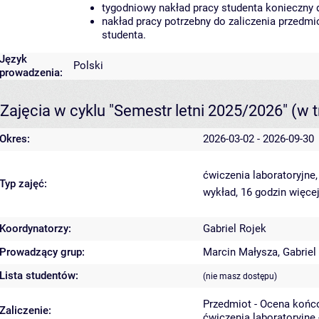
tygodniowy nakład pracy studenta konieczny 
nakład pracy potrzebny do zaliczenia przedm
studenta.
Język
Polski
prowadzenia:
Zajęcia w cyklu "Semestr letni 2025/2026"
(w t
Okres:
2026-03-02 - 2026-09-30
ćwiczenia laboratoryjne
Typ zajęć:
wykład, 16 godzin
więcej
Koordynatorzy:
Gabriel Rojek
Prowadzący grup:
Marcin Małysza
,
Gabriel
Lista studentów:
(nie masz dostępu)
Przedmiot - Ocena końc
Zaliczenie:
ćwiczenia laboratoryjne 