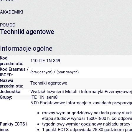
AKADEMIKI
POMOC
Techniki agentowe
Informacje ogólne
Kod
110-ITE-1N-349
przedmiotu:
Kod Erasmus /
/
(brak danych)
(brak danych)
ISCED:
Nazwa
Techniki agentowe
przedmiotu:
Jednostka:
Wydział Inżynierii Metali i Informatyki Przemysłowej
Grupy:
ITE_1N_sem8
5.00
Podstawowe informacje o zasadach przyporz
roczny wymiar godzinowy nakładu pracy stude
etapu studiów wynosi 1500-1800 h, co odpow
Punkty ECTS i
tygodniowy wymiar godzinowy nakładu pracy 
inne:
1 punkt ECTS odpowiada 25-30 godzinom pracy