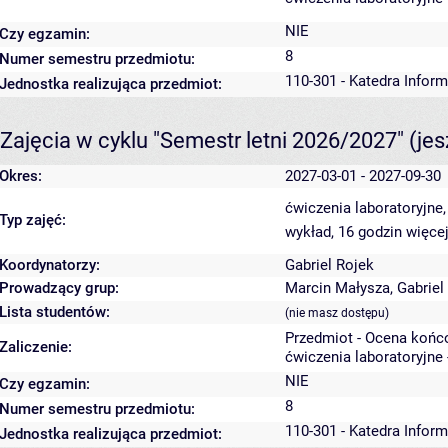
NIE
Czy egzamin:
8
Numer semestru przedmiotu:
110-301 - Katedra Infor
Jednostka realizująca przedmiot:
Zajęcia w cyklu "Semestr letni 2026/2027"
(je
Okres:
2027-03-01 - 2027-09-30
ćwiczenia laboratoryjne
Typ zajęć:
wykład, 16 godzin
więcej
Koordynatorzy:
Gabriel Rojek
Prowadzący grup:
Marcin Małysza
,
Gabriel
Lista studentów:
(nie masz dostępu)
Przedmiot - Ocena końc
Zaliczenie:
ćwiczenia laboratoryjne 
NIE
Czy egzamin:
8
Numer semestru przedmiotu:
110-301 - Katedra Infor
Jednostka realizująca przedmiot: