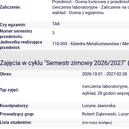
Przedmiot - Ocena końcowa z przedmio
Zaliczenie:
ćwiczenia laboratoryjne - Zaliczenie na
wykład - Ocena z egzaminu
TAK
Czy egzamin:
Numer semestru
3
przedmiotu:
Jednostka realizująca
110-303 - Katedra Metaloznawstwa i Me
przedmiot:
Zajęcia w cyklu "Semestr zimowy 2026/2027"
Okres:
2026-10-01 - 2027-02-28
ćwiczenia laboratoryjne
Typ zajęć:
wykład, 28 godzin
więcej
Koordynatorzy:
Lucyna Jaworska
Prowadzący grup:
Robert Dąbrowski
,
Lucy
Lista studentów:
(nie masz dostępu)