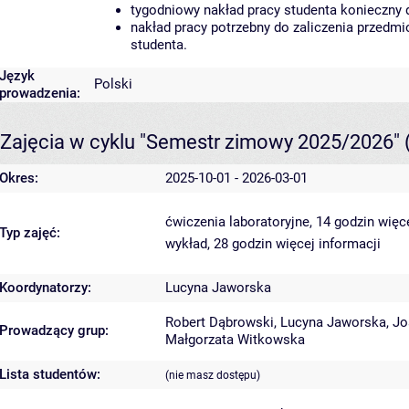
tygodniowy nakład pracy studenta konieczny 
nakład pracy potrzebny do zaliczenia przedm
studenta.
Język
Polski
prowadzenia:
Zajęcia w cyklu "Semestr zimowy 2025/2026"
Okres:
2025-10-01 - 2026-03-01
ćwiczenia laboratoryjne, 14 godzin
więce
Typ zajęć:
wykład, 28 godzin
więcej informacji
Koordynatorzy:
Lucyna Jaworska
Robert Dąbrowski
,
Lucyna Jaworska
,
Jo
Prowadzący grup:
Małgorzata Witkowska
Lista studentów:
(nie masz dostępu)