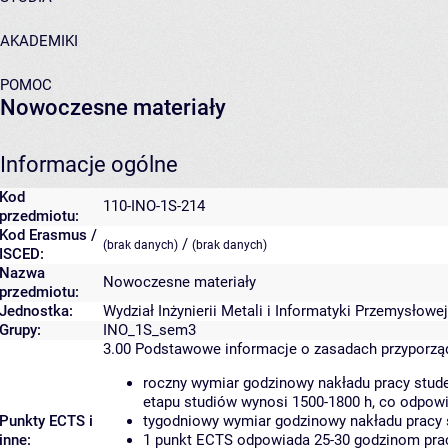
AKADEMIKI
POMOC
Nowoczesne materiały
Informacje ogólne
Kod
110-INO-1S-214
przedmiotu:
Kod Erasmus /
/
(brak danych)
(brak danych)
ISCED:
Nazwa
Nowoczesne materiały
przedmiotu:
Jednostka:
Wydział Inżynierii Metali i Informatyki Przemysłowej
Grupy:
INO_1S_sem3
3.00
Podstawowe informacje o zasadach przyporz
roczny wymiar godzinowy nakładu pracy stude
etapu studiów wynosi 1500-1800 h, co odpow
Punkty ECTS i
tygodniowy wymiar godzinowy nakładu pracy 
inne:
1 punkt ECTS odpowiada 25-30 godzinom pracy