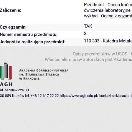
Przedmiot - Ocena końc
Zaliczenie:
ćwiczenia laboratoryjne 
wykład - Ocena z egzam
TAK
Czy egzamin:
3
Numer semestru przedmiotu:
110-303 - Katedra Metal
Jednostka realizująca przedmiot:
Opisy przedmiotów w USOS i
Właścicielem praw autorskich jest Akademia
al. Mickiewicza 30
30-059 Kraków
tel: +48 12 617 22 22
https://www.agh.edu.pl/
kontakt
deklaracja 