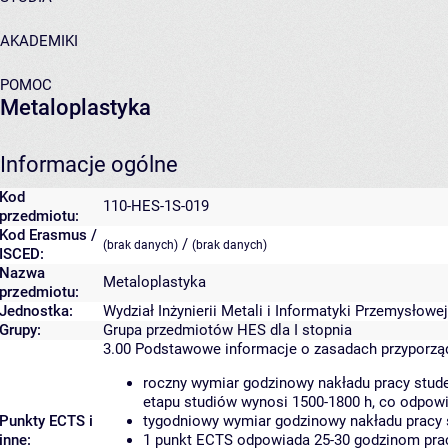
AKADEMIKI
POMOC
Metaloplastyka
Informacje ogólne
Kod
110-HES-1S-019
przedmiotu:
Kod Erasmus /
/
(brak danych)
(brak danych)
ISCED:
Nazwa
Metaloplastyka
przedmiotu:
Jednostka:
Wydział Inżynierii Metali i Informatyki Przemysłowej
Grupy:
Grupa przedmiotów HES dla I stopnia
3.00
Podstawowe informacje o zasadach przyporz
roczny wymiar godzinowy nakładu pracy stude
etapu studiów wynosi 1500-1800 h, co odpow
Punkty ECTS i
tygodniowy wymiar godzinowy nakładu pracy 
inne:
1 punkt ECTS odpowiada 25-30 godzinom pracy