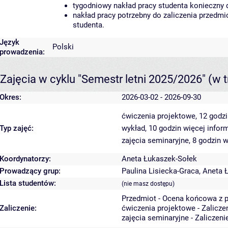
tygodniowy nakład pracy studenta konieczny 
nakład pracy potrzebny do zaliczenia przedm
studenta.
Język
Polski
prowadzenia:
Zajęcia w cyklu "Semestr letni 2025/2026"
(w t
Okres:
2026-03-02 - 2026-09-30
ćwiczenia projektowe, 12 godz
Typ zajęć:
wykład, 10 godzin
więcej inform
zajęcia seminaryjne, 8 godzin
w
Koordynatorzy:
Aneta Łukaszek-Sołek
Prowadzący grup:
Paulina Lisiecka-Graca
,
Aneta 
Lista studentów:
(nie masz dostępu)
Przedmiot - Ocena końcowa z 
Zaliczenie:
ćwiczenia projektowe - Zalicze
zajęcia seminaryjne - Zaliczen