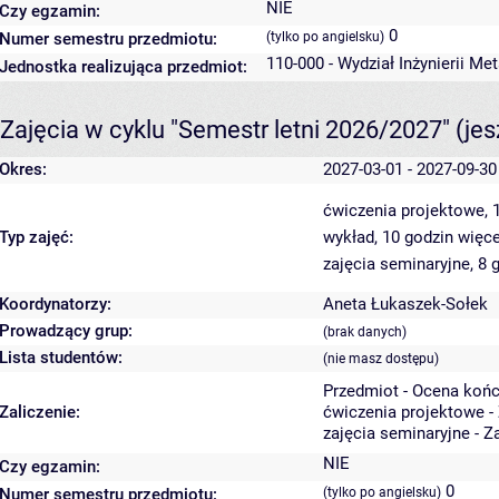
NIE
Czy egzamin:
0
Numer semestru przedmiotu:
(tylko po angielsku)
110-000 - Wydział Inżynierii Me
Jednostka realizująca przedmiot:
Zajęcia w cyklu "Semestr letni 2026/2027"
(je
Okres:
2027-03-01 - 2027-09-30
ćwiczenia projektowe, 
Typ zajęć:
wykład, 10 godzin
więce
zajęcia seminaryjne, 8 
Koordynatorzy:
Aneta Łukaszek-Sołek
Prowadzący grup:
(brak danych)
Lista studentów:
(nie masz dostępu)
Przedmiot - Ocena koń
Zaliczenie:
ćwiczenia projektowe -
zajęcia seminaryjne - Z
NIE
Czy egzamin:
0
Numer semestru przedmiotu:
(tylko po angielsku)