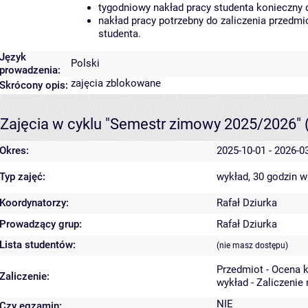
tygodniowy nakład pracy studenta konieczny 
nakład pracy potrzebny do zaliczenia przedm
studenta.
Język
Polski
prowadzenia:
zajęcia zblokowane
Skrócony opis:
Zajęcia w cyklu "Semestr zimowy 2025/2026"
Okres:
2025-10-01 - 2026-0
Typ zajęć:
wykład, 30 godzin
w
Koordynatorzy:
Rafał Dziurka
Prowadzący grup:
Rafał Dziurka
Lista studentów:
(nie masz dostępu)
Przedmiot - Ocena 
Zaliczenie:
wykład - Zaliczenie
NIE
Czy egzamin: