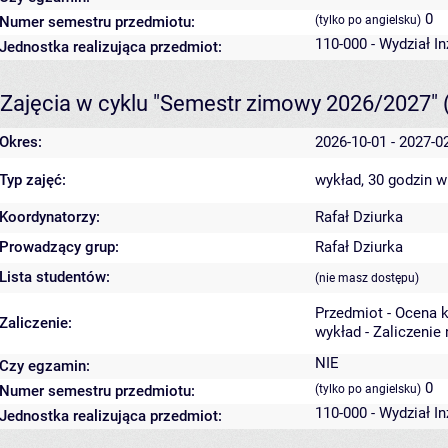
0
Numer semestru przedmiotu:
(tylko po angielsku)
110-000 - Wydział In
Jednostka realizująca przedmiot:
Zajęcia w cyklu "Semestr zimowy 2026/2027"
Okres:
2026-10-01 - 2027-0
Typ zajęć:
wykład, 30 godzin
w
Koordynatorzy:
Rafał Dziurka
Prowadzący grup:
Rafał Dziurka
Lista studentów:
(nie masz dostępu)
Przedmiot - Ocena 
Zaliczenie:
wykład - Zaliczenie
NIE
Czy egzamin:
0
Numer semestru przedmiotu:
(tylko po angielsku)
110-000 - Wydział In
Jednostka realizująca przedmiot: