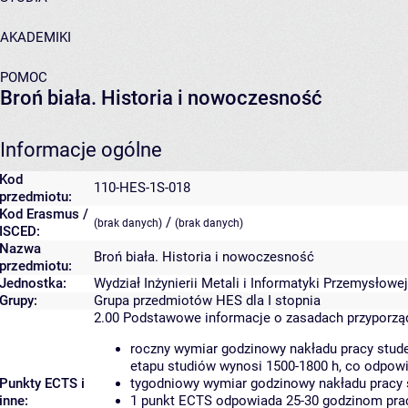
AKADEMIKI
POMOC
Broń biała. Historia i nowoczesność
Informacje ogólne
Kod
110-HES-1S-018
przedmiotu:
Kod Erasmus /
/
(brak danych)
(brak danych)
ISCED:
Nazwa
Broń biała. Historia i nowoczesność
przedmiotu:
Jednostka:
Wydział Inżynierii Metali i Informatyki Przemysłowej
Grupy:
Grupa przedmiotów HES dla I stopnia
2.00
Podstawowe informacje o zasadach przyporz
roczny wymiar godzinowy nakładu pracy stude
etapu studiów wynosi 1500-1800 h, co odpow
Punkty ECTS i
tygodniowy wymiar godzinowy nakładu pracy 
inne:
1 punkt ECTS odpowiada 25-30 godzinom pracy