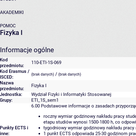
AKADEMIKI
POMOC
Fizyka I
Informacje ogólne
Kod
110-ETI-1S-069
przedmiotu:
Kod Erasmus /
/
(brak danych)
(brak danych)
ISCED:
Nazwa
Fizyka I
przedmiotu:
Jednostka:
Wydział Fizyki i Informatyki Stosowanej
Grupy:
ETI_1S_sem1
6.00
Podstawowe informacje o zasadach przyporz
roczny wymiar godzinowy nakładu pracy stude
etapu studiów wynosi 1500-1800 h, co odpow
Punkty ECTS i
tygodniowy wymiar godzinowy nakładu pracy 
inne:
1 punkt ECTS odpowiada 25-30 godzinom pracy