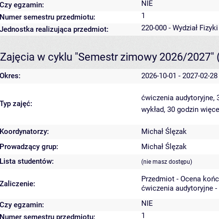
NIE
Czy egzamin:
1
Numer semestru przedmiotu:
220-000 - Wydział Fizyk
Jednostka realizująca przedmiot:
Zajęcia w cyklu "Semestr zimowy 2026/2027"
Okres:
2026-10-01 - 2027-02-28
ćwiczenia audytoryjne,
Typ zajęć:
wykład, 30 godzin
więce
Koordynatorzy:
Michał Ślęzak
Prowadzący grup:
Michał Ślęzak
Lista studentów:
(nie masz dostępu)
Przedmiot - Ocena koń
Zaliczenie:
ćwiczenia audytoryjne -
NIE
Czy egzamin:
1
Numer semestru przedmiotu: