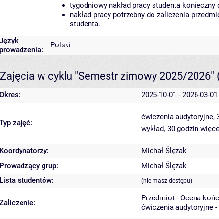
tygodniowy nakład pracy studenta konieczny 
nakład pracy potrzebny do zaliczenia przedm
studenta.
Język
Polski
prowadzenia:
Zajęcia w cyklu "Semestr zimowy 2025/2026"
Okres:
2025-10-01 - 2026-03-01
ćwiczenia audytoryjne,
Typ zajęć:
wykład, 30 godzin
więce
Koordynatorzy:
Michał Ślęzak
Prowadzący grup:
Michał Ślęzak
Lista studentów:
(nie masz dostępu)
Przedmiot - Ocena koń
Zaliczenie:
ćwiczenia audytoryjne -