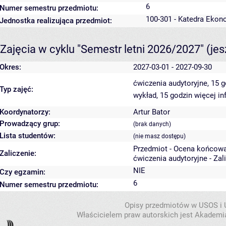
6
Numer semestru przedmiotu:
100-301 - Katedra Ekon
Jednostka realizująca przedmiot:
Zajęcia w cyklu "Semestr letni 2026/2027"
(je
Okres:
2027-03-01 - 2027-09-30
ćwiczenia audytoryjne, 15 
Typ zajęć:
wykład, 15 godzin
więcej in
Koordynatorzy:
Artur Bator
Prowadzący grup:
(brak danych)
Lista studentów:
(nie masz dostępu)
Przedmiot - Ocena końcowa
Zaliczenie:
ćwiczenia audytoryjne - Zal
NIE
Czy egzamin:
6
Numer semestru przedmiotu:
Opisy przedmiotów w USOS i
Właścicielem praw autorskich jest Akademia