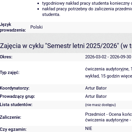
tygodniowy nakład pracy studenta konieczny 
nakład pracy potrzebny do zaliczenia przedm
studenta.
Język
Polski
prowadzenia:
Zajęcia w cyklu "Semestr letni 2025/2026"
(w t
Okres:
2026-03-02 - 2026-09-30
ćwiczenia audytoryjne,
Typ zajęć:
wykład, 15 godzin
więce
Koordynatorzy:
Artur Bator
Prowadzący grup:
Artur Bator
Lista studentów:
(nie masz dostępu)
Przedmiot - Ocena koń
Zaliczenie:
ćwiczenia audytoryjne -
NIE
Czy egzamin: