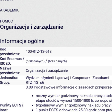
AKADEMIKI
POMOC
Organizacja i zarządzanie
Informacje ogólne
Kod
100-RTZ-1S-518
przedmiotu:
Kod Erasmus /
/
(brak danych)
(brak danych)
ISCED:
Nazwa
Organizacja i zarządzanie
przedmiotu:
Jednostka:
Wydział Inżynierii Lądowej i Gospodarki Zasobami
Grupy:
RTZ_1S_s6
3.00
Podstawowe informacje o zasadach przyporz
roczny wymiar godzinowy nakładu pracy stude
etapu studiów wynosi 1500-1800 h, co odpow
Punkty ECTS i
tygodniowy wymiar godzinowy nakładu pracy 
inne:
1 punkt ECTS odpowiada 25-30 godzinom pracy