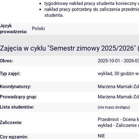
tygodniowy nakład pracy studenta konieczny 
nakład pracy potrzebny do zaliczenia przedm
studenta.
Język
Polski
prowadzenia:
Zajęcia w cyklu "Semestr zimowy 2025/2026"
Okres:
2025-10-01 - 2026-0
Typ zajęć:
wykład, 30 godzin
w
Koordynatorzy:
Marzena Mamak-Zd
Prowadzący grup:
Marzena Mamak-Zd
Lista studentów:
(nie masz dostępu)
Przedmiot - Ocena 
Zaliczenie:
wykład - Zaliczenie
NIE
Czy egzamin: