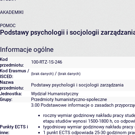
AKADEMIKI
POMOC
Podstawy psychologii i socjologii zarządzani
Informacje ogólne
Kod
100-RTZ-1S-246
przedmiotu:
Kod Erasmus /
/
(brak danych)
(brak danych)
ISCED:
Nazwa
Podstawy psychologii i socjologii zarządzania
przedmiotu:
Jednostka:
Wydział Humanistyczny
Grupy:
Przedmioty humanistyczno-społeczne
3.00
Podstawowe informacje o zasadach przyporz
roczny wymiar godzinowy nakładu pracy stude
etapu studiów wynosi 1500-1800 h, co odpow
Punkty ECTS i
tygodniowy wymiar godzinowy nakładu pracy 
inne:
1 punkt ECTS odpowiada 25-30 godzinom pracy