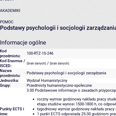
AKADEMIKI
POMOC
Podstawy psychologii i socjologii zarządzani
Informacje ogólne
Kod
100-RTZ-1S-246
przedmiotu:
Kod Erasmus /
/
(brak danych)
(brak danych)
ISCED:
Nazwa
Podstawy psychologii i socjologii zarządzania
przedmiotu:
Jednostka:
Wydział Humanistyczny
Grupy:
Przedmioty humanistyczno-społeczne
3.00
Podstawowe informacje o zasadach przyporz
roczny wymiar godzinowy nakładu pracy stude
etapu studiów wynosi 1500-1800 h, co odpow
Punkty ECTS i
tygodniowy wymiar godzinowy nakładu pracy 
inne:
1 punkt ECTS odpowiada 25-30 godzinom pracy