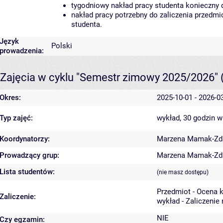
tygodniowy nakład pracy studenta konieczny 
nakład pracy potrzebny do zaliczenia przedm
studenta.
Język
Polski
prowadzenia:
Zajęcia w cyklu "Semestr zimowy 2025/2026"
Okres:
2025-10-01 - 2026-0
Typ zajęć:
wykład, 30 godzin
w
Koordynatorzy:
Marzena Mamak-Zd
Prowadzący grup:
Marzena Mamak-Zd
Lista studentów:
(nie masz dostępu)
Przedmiot - Ocena 
Zaliczenie:
wykład - Zaliczenie
NIE
Czy egzamin: