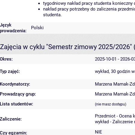
tygodniowy nakład pracy studenta konieczny 
nakład pracy potrzebny do zaliczenia przedm
studenta.
Język
Polski
prowadzenia:
Zajęcia w cyklu "Semestr zimowy 2025/2026"
Okres:
2025-10-01 - 2026-0
Typ zajęć:
wykład, 30 godzin
w
Koordynatorzy:
Marzena Mamak-Zd
Prowadzący grup:
Marzena Mamak-Zd
Lista studentów:
(nie masz dostępu)
Przedmiot - Ocena 
Zaliczenie:
wykład - Zaliczenie
NIE
Czy egzamin: