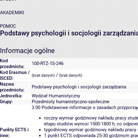
AKADEMIKI
POMOC
Podstawy psychologii i socjologii zarządzani
Informacje ogólne
Kod
100-RTZ-1S-246
przedmiotu:
Kod Erasmus /
/
(brak danych)
(brak danych)
ISCED:
Nazwa
Podstawy psychologii i socjologii zarządzania
przedmiotu:
Jednostka:
Wydział Humanistyczny
Grupy:
Przedmioty humanistyczno-społeczne
3.00
Podstawowe informacje o zasadach przyporz
roczny wymiar godzinowy nakładu pracy stude
etapu studiów wynosi 1500-1800 h, co odpow
Punkty ECTS i
tygodniowy wymiar godzinowy nakładu pracy 
inne:
1 punkt ECTS odpowiada 25-30 godzinom pracy