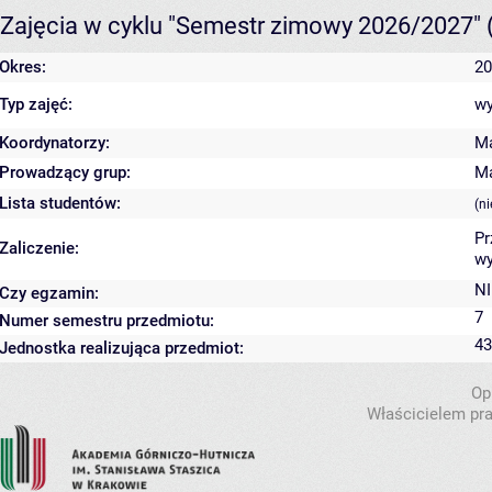
Zajęcia w cyklu "Semestr zimowy 2026/2027"
Okres:
20
Typ zajęć:
wy
Koordynatorzy:
M
Prowadzący grup:
M
Lista studentów:
(n
Pr
Zaliczenie:
wy
NI
Czy egzamin:
7
Numer semestru przedmiotu:
43
Jednostka realizująca przedmiot:
Op
Właścicielem pra