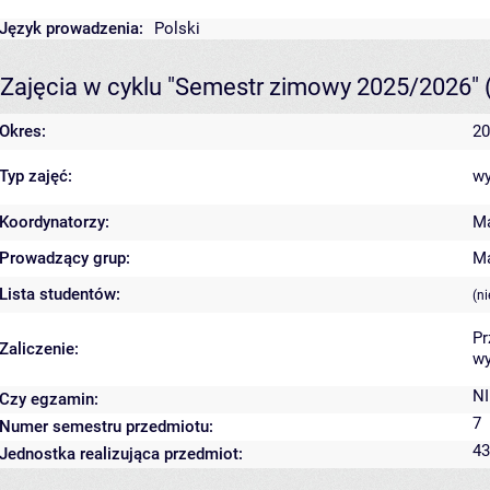
Język prowadzenia:
Polski
Zajęcia w cyklu "Semestr zimowy 2025/2026"
Okres:
20
Typ zajęć:
wy
Koordynatorzy:
M
Prowadzący grup:
M
Lista studentów:
(n
Pr
Zaliczenie:
wy
NI
Czy egzamin:
7
Numer semestru przedmiotu:
43
Jednostka realizująca przedmiot: