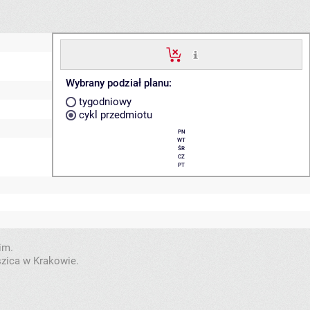
Wybrany podział planu:
tygodniowy
cykl przedmiotu
PN
WT
ŚR
CZ
PT
im.
szica w Krakowie.