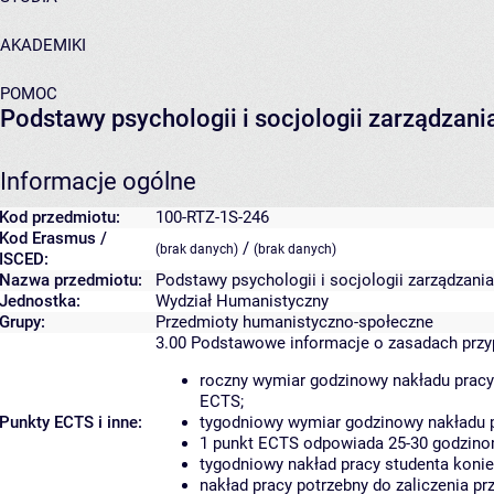
AKADEMIKI
POMOC
Podstawy psychologii i socjologii zarządzani
Informacje ogólne
Kod przedmiotu:
100-RTZ-1S-246
Kod Erasmus /
/
(brak danych)
(brak danych)
ISCED:
Nazwa przedmiotu:
Podstawy psychologii i socjologii zarządzania
Jednostka:
Wydział Humanistyczny
Grupy:
Przedmioty humanistyczno-społeczne
3.00
Podstawowe informacje o zasadach prz
roczny wymiar godzinowy nakładu pracy
ECTS;
Punkty ECTS i inne:
tygodniowy wymiar godzinowy nakładu p
1 punkt ECTS odpowiada 25-30 godzinom
tygodniowy nakład pracy studenta konie
nakład pracy potrzebny do zaliczenia p