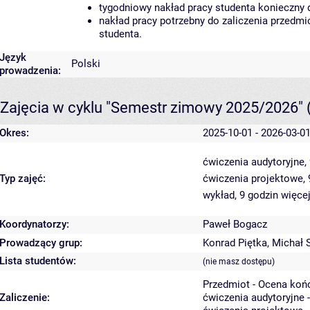
tygodniowy nakład pracy studenta konieczny 
nakład pracy potrzebny do zaliczenia przedm
studenta.
Język
Polski
prowadzenia:
Zajęcia w cyklu "Semestr zimowy 2025/2026"
Okres:
2025-10-01 - 2026-03-0
ćwiczenia audytoryjne,
Typ zajęć:
ćwiczenia projektowe,
wykład, 9 godzin
więcej
Koordynatorzy:
Paweł Bogacz
Prowadzący grup:
Konrad Piętka
,
Michał S
Lista studentów:
(nie masz dostępu)
Przedmiot - Ocena koń
Zaliczenie:
ćwiczenia audytoryjne 