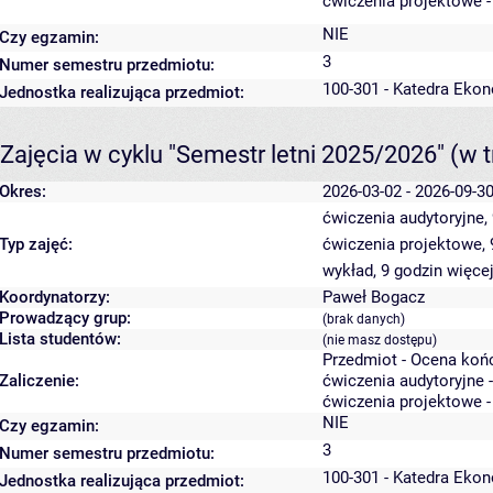
ćwiczenia projektowe -
NIE
Czy egzamin:
3
Numer semestru przedmiotu:
100-301 - Katedra Ekon
Jednostka realizująca przedmiot:
Zajęcia w cyklu "Semestr letni 2025/2026"
(w t
Okres:
2026-03-02 - 2026-09-3
ćwiczenia audytoryjne,
Typ zajęć:
ćwiczenia projektowe,
wykład, 9 godzin
więcej
Koordynatorzy:
Paweł Bogacz
Prowadzący grup:
(brak danych)
Lista studentów:
(nie masz dostępu)
Przedmiot - Ocena koń
Zaliczenie:
ćwiczenia audytoryjne 
ćwiczenia projektowe -
NIE
Czy egzamin:
3
Numer semestru przedmiotu:
100-301 - Katedra Ekon
Jednostka realizująca przedmiot: