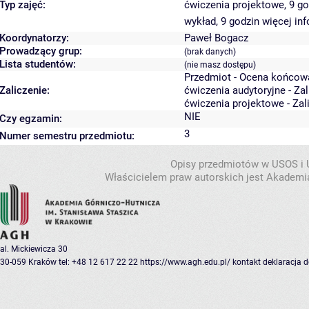
Typ zajęć:
ćwiczenia projektowe, 9 g
wykład, 9 godzin
więcej inf
Koordynatorzy:
Paweł Bogacz
Prowadzący grup:
(brak danych)
Lista studentów:
(nie masz dostępu)
Przedmiot - Ocena końcow
Zaliczenie:
ćwiczenia audytoryjne - Za
ćwiczenia projektowe - Zal
NIE
Czy egzamin:
3
Numer semestru przedmiotu:
Opisy przedmiotów w USOS i
Właścicielem praw autorskich jest Akademia
al. Mickiewicza 30
30-059 Kraków
tel: +48 12 617 22 22
https://www.agh.edu.pl/
kontakt
deklaracja 