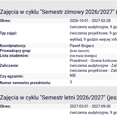
Zajęcia w cyklu "Semestr zimowy 2026/2027"
Okres:
2026-10-01 - 2027-02-28
ćwiczenia audytoryjne, 9 g
Typ zajęć:
ćwiczenia projektowe, 9 g
wykład, 9 godzin
więcej inf
Koordynatorzy:
Paweł Bogacz
Prowadzący grup:
(brak danych)
Lista studentów:
(nie masz dostępu)
Przedmiot - Ocena końcow
Zaliczenie:
ćwiczenia audytoryjne - Za
ćwiczenia projektowe - Zal
NIE
Czy egzamin:
3
Numer semestru przedmiotu:
Zajęcia w cyklu "Semestr letni 2026/2027"
(je
Okres:
2027-03-01 - 2027-09-30
ćwiczenia audytoryjne, 9 g