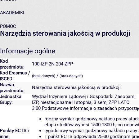
AKADEMIKI
POMOC
Narzędzia sterowania jakością w produkcji
Informacje ogólne
Kod
100-IZP-2N-204-ZPP
przedmiotu:
Kod Erasmus /
/
(brak danych)
(brak danych)
ISCED:
Nazwa
Narzędzia sterowania jakością w produkcji
przedmiotu:
Jednostka:
Wydział Inżynierii Lądowej i Gospodarki Zasobami
Grupy:
IZP, niestacjonarne II stopnia, 3 sem, ZPP LATO
3.00
Podstawowe informacje o zasadach przyporz
roczny wymiar godzinowy nakładu pracy stude
etapu studiów wynosi 1500-1800 h, co odpow
Punkty ECTS i
tygodniowy wymiar godzinowy nakładu pracy 
inne:
1 punkt ECTS odpowiada 25-30 godzinom pracy