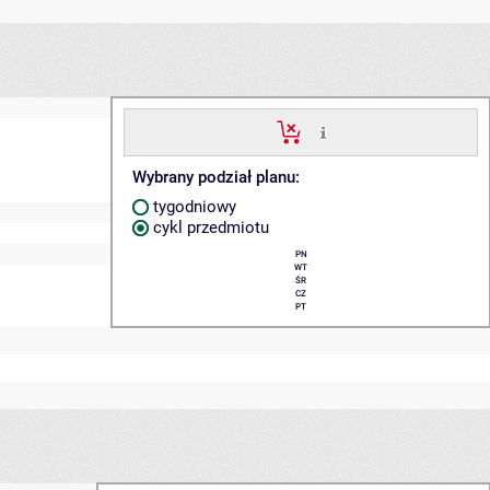
Wybrany podział planu:
tygodniowy
cykl przedmiotu
PN
WT
ŚR
CZ
PT