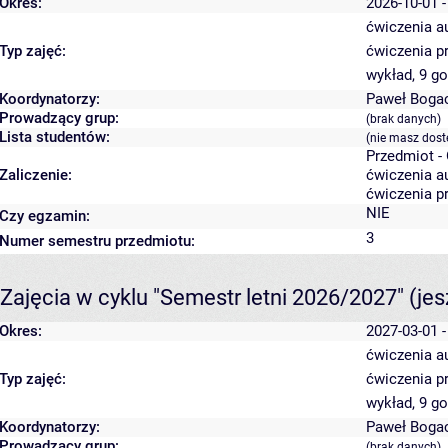
Okres:
2026-10-01 -
ćwiczenia a
Typ zajęć:
ćwiczenia p
wykład, 9 g
Koordynatorzy:
Paweł Boga
Prowadzący grup:
(brak danych)
Lista studentów:
(nie masz dost
Przedmiot -
Zaliczenie:
ćwiczenia au
ćwiczenia p
NIE
Czy egzamin:
3
Numer semestru przedmiotu:
Zajęcia w cyklu "Semestr letni 2026/2027"
(je
Okres:
2027-03-01 -
ćwiczenia a
Typ zajęć:
ćwiczenia p
wykład, 9 g
Koordynatorzy:
Paweł Boga
Prowadzący grup:
(brak danych)