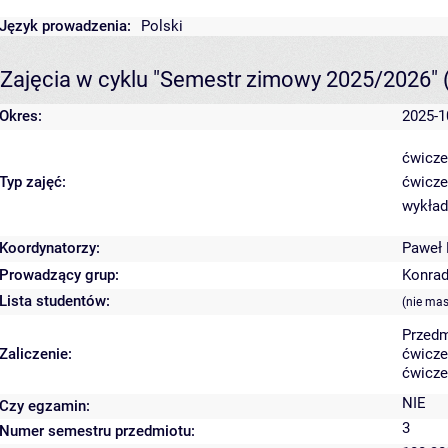
Język prowadzenia:
Polski
Zajęcia w cyklu "Semestr zimowy 2025/2026"
Okres:
2025-1
ćwicze
Typ zajęć:
ćwicze
wykład
Koordynatorzy:
Paweł
Prowadzący grup:
Konrad
Lista studentów:
(nie ma
Przedm
Zaliczenie:
ćwicze
ćwicze
NIE
Czy egzamin:
3
Numer semestru przedmiotu: