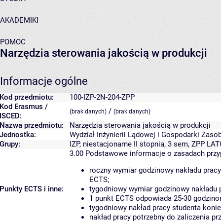
AKADEMIKI
POMOC
Narzędzia sterowania jakością w produkcji
Informacje ogólne
Kod przedmiotu:
100-IZP-2N-204-ZPP
Kod Erasmus /
/
(brak danych)
(brak danych)
ISCED:
Nazwa przedmiotu:
Narzędzia sterowania jakością w produkcji
Jednostka:
Wydział Inżynierii Lądowej i Gospodarki Zaso
Grupy:
IZP, niestacjonarne II stopnia, 3 sem, ZPP LA
3.00
Podstawowe informacje o zasadach prz
roczny wymiar godzinowy nakładu pracy
ECTS;
Punkty ECTS i inne:
tygodniowy wymiar godzinowy nakładu p
1 punkt ECTS odpowiada 25-30 godzinom
tygodniowy nakład pracy studenta konie
nakład pracy potrzebny do zaliczenia p