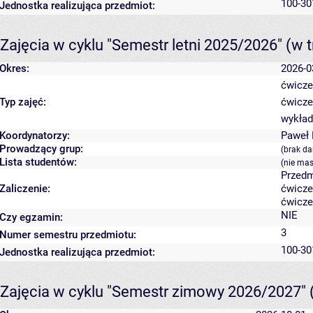
100-30
Jednostka realizująca przedmiot:
Zajęcia w cyklu "Semestr letni 2025/2026"
(w t
Okres:
2026-0
ćwicze
Typ zajęć:
ćwicze
wykład
Koordynatorzy:
Paweł
Prowadzący grup:
(brak d
Lista studentów:
(nie ma
Przedm
Zaliczenie:
ćwicze
ćwicze
NIE
Czy egzamin:
3
Numer semestru przedmiotu:
100-30
Jednostka realizująca przedmiot:
Zajęcia w cyklu "Semestr zimowy 2026/2027"