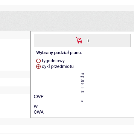
Wybrany podział planu:
tygodniowy
cykl przedmiotu
PN
WT
ŚR
CZ
PT
SO
CWP
N
W
CWA