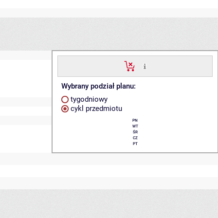
Wybrany podział planu:
tygodniowy
cykl przedmiotu
PN
WT
ŚR
CZ
PT