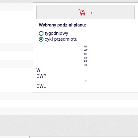
Wybrany podział planu:
tygodniowy
cykl przedmiotu
PN
WT
ŚR
CZ
PT
SO
W
CWP
N
CWL