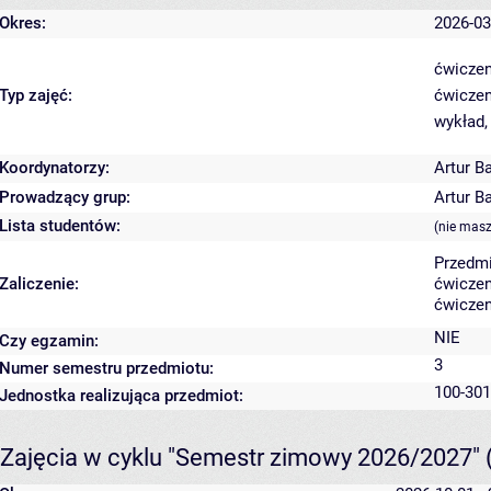
Okres:
2026-03
ćwiczen
Typ zajęć:
ćwiczen
wykład,
Koordynatorzy:
Artur B
Prowadzący grup:
Artur B
Lista studentów:
(nie masz
Przedmi
Zaliczenie:
ćwiczen
ćwiczen
NIE
Czy egzamin:
3
Numer semestru przedmiotu:
100-301
Jednostka realizująca przedmiot:
Zajęcia w cyklu "Semestr zimowy 2026/2027"