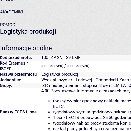
AKADEMIKI
POMOC
Logistyka produkcji
Informacje ogólne
Kod przedmiotu:
100-IZP-2N-139-LMF
Kod Erasmus /
/
(brak danych)
(brak danych)
ISCED:
Nazwa przedmiotu:
Logistyka produkcji
Jednostka:
Wydział Inżynierii Lądowej i Gospodarki Zaso
Grupy:
IZP, niestacjonarne II stopnia, 3 sem, LM LAT
4.00
Podstawowe informacje o zasadach prz
roczny wymiar godzinowy nakładu pracy
ECTS;
Punkty ECTS i inne:
tygodniowy wymiar godzinowy nakładu p
1 punkt ECTS odpowiada 25-30 godzinom
tygodniowy nakład pracy studenta konie
nakład pracy potrzebny do zaliczenia p