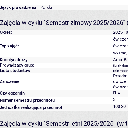
Język prowadzenia:
Polski
Zajęcia w cyklu "Semestr zimowy 2025/2026"
Okres:
2025-10
ćwiczen
Typ zajęć:
ćwiczen
wykład,
Koordynatorzy:
Artur B
Prowadzący grup:
(brak dan
Lista studentów:
(nie masz
Przedmi
Zaliczenie:
ćwiczen
ćwiczen
NIE
Czy egzamin:
3
Numer semestru przedmiotu:
100-301
Jednostka realizująca przedmiot:
Zajęcia w cyklu "Semestr letni 2025/2026"
(w t