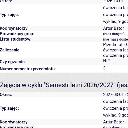
Okres:
2026-10-01 -
ćwiczenia la
Typ zajęć:
ćwiczenia pr
wykład, 9 go
Koordynatorzy:
Artur Bator
Prowadzący grup:
(brak danych)
Lista studentów:
(nie masz dostę
Przedmiot -
Zaliczenie:
ćwiczenia la
ćwiczenia pr
NIE
Czy egzamin:
3
Numer semestru przedmiotu:
Zajęcia w cyklu "Semestr letni 2026/2027"
(je
Okres:
2027-03-01 -
ćwiczenia la
Typ zajęć:
ćwiczenia pr
wykład, 9 go
Koordynatorzy:
Artur Bator
Prowadzący grup:
(brak danych)