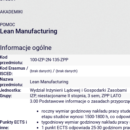
AKADEMIKI
POMOC
Lean Manufacturing
Informacje ogólne
Kod
100-IZP-2N-135-ZPP
przedmiotu:
Kod Erasmus /
/
(brak danych)
(brak danych)
ISCED:
Nazwa
Lean Manufacturing
przedmiotu:
Jednostka:
Wydział Inżynierii Lądowej i Gospodarki Zasobami
Grupy:
IZP, niestacjonarne II stopnia, 3 sem, ZPP LATO
3.00
Podstawowe informacje o zasadach przyporz
roczny wymiar godzinowy nakładu pracy stude
etapu studiów wynosi 1500-1800 h, co odpow
Punkty ECTS i
tygodniowy wymiar godzinowy nakładu pracy 
inne:
1 punkt ECTS odpowiada 25-30 godzinom pracy