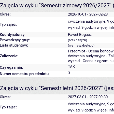
Zajęcia w cyklu "Semestr zimowy 2026/2027"
Okres:
2026-10-01 - 2027-02-28
ćwiczenia audytoryjne, 9 g
Typ zajęć:
wykład, 9 godzin
więcej inf
Koordynatorzy:
Paweł Bogacz
Prowadzący grup:
(brak danych)
Lista studentów:
(nie masz dostępu)
Przedmiot - Ocena końcow
Zaliczenie:
ćwiczenia audytoryjne - Za
wykład - Ocena z egzaminu
TAK
Czy egzamin:
3
Numer semestru przedmiotu:
Zajęcia w cyklu "Semestr letni 2026/2027"
(je
Okres:
2027-03-01 - 2027-09-30
ćwiczenia audytoryjne, 9 g
Typ zajęć:
wykład, 9 godzin
więcej inf