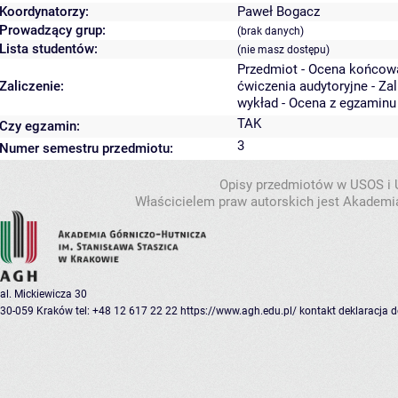
Koordynatorzy:
Paweł Bogacz
Prowadzący grup:
(brak danych)
Lista studentów:
(nie masz dostępu)
Przedmiot - Ocena końcow
Zaliczenie:
ćwiczenia audytoryjne - Za
wykład - Ocena z egzaminu
TAK
Czy egzamin:
3
Numer semestru przedmiotu:
Opisy przedmiotów w USOS i
Właścicielem praw autorskich jest Akademia
al. Mickiewicza 30
30-059 Kraków
tel: +48 12 617 22 22
https://www.agh.edu.pl/
kontakt
deklaracja 