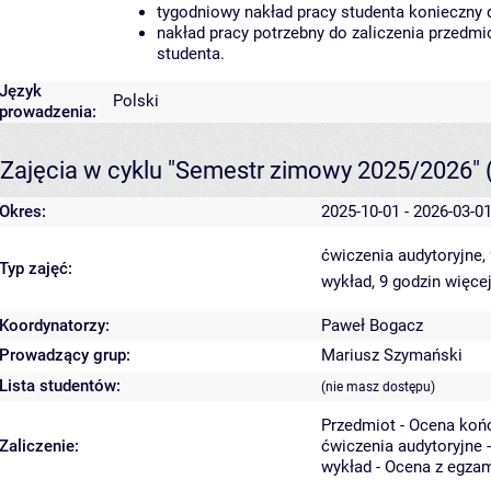
tygodniowy nakład pracy studenta konieczny 
nakład pracy potrzebny do zaliczenia przedm
studenta.
Język
Polski
prowadzenia:
Zajęcia w cyklu "Semestr zimowy 2025/2026"
Okres:
2025-10-01 - 2026-03-0
ćwiczenia audytoryjne,
Typ zajęć:
wykład, 9 godzin
więcej
Koordynatorzy:
Paweł Bogacz
Prowadzący grup:
Mariusz Szymański
Lista studentów:
(nie masz dostępu)
Przedmiot - Ocena koń
Zaliczenie:
ćwiczenia audytoryjne 
wykład - Ocena z egza