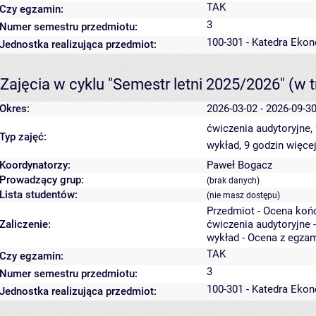
TAK
Czy egzamin:
3
Numer semestru przedmiotu:
100-301 - Katedra Ekon
Jednostka realizująca przedmiot:
Zajęcia w cyklu "Semestr letni 2025/2026"
(w t
Okres:
2026-03-02 - 2026-09-3
ćwiczenia audytoryjne,
Typ zajęć:
wykład, 9 godzin
więcej
Koordynatorzy:
Paweł Bogacz
Prowadzący grup:
(brak danych)
Lista studentów:
(nie masz dostępu)
Przedmiot - Ocena koń
Zaliczenie:
ćwiczenia audytoryjne 
wykład - Ocena z egza
TAK
Czy egzamin:
3
Numer semestru przedmiotu:
100-301 - Katedra Ekon
Jednostka realizująca przedmiot: