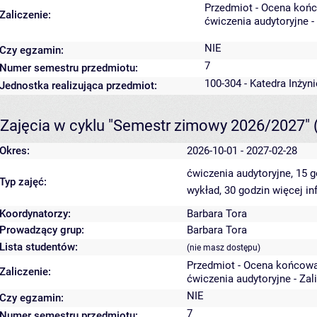
Przedmiot - Ocena koń
Zaliczenie:
ćwiczenia audytoryjne -
NIE
Czy egzamin:
7
Numer semestru przedmiotu:
100-304 - Katedra Inżyn
Jednostka realizująca przedmiot:
Zajęcia w cyklu "Semestr zimowy 2026/2027"
Okres:
2026-10-01 - 2027-02-28
ćwiczenia audytoryjne, 15 
Typ zajęć:
wykład, 30 godzin
więcej in
Koordynatorzy:
Barbara Tora
Prowadzący grup:
Barbara Tora
Lista studentów:
(nie masz dostępu)
Przedmiot - Ocena końcowa
Zaliczenie:
ćwiczenia audytoryjne - Zal
NIE
Czy egzamin:
7
Numer semestru przedmiotu: