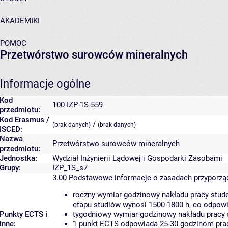
AKADEMIKI
POMOC
Przetwórstwo surowców mineralnych
Informacje ogólne
Kod
100-IZP-1S-559
przedmiotu:
Kod Erasmus /
/
(brak danych)
(brak danych)
ISCED:
Nazwa
Przetwórstwo surowców mineralnych
przedmiotu:
Jednostka:
Wydział Inżynierii Lądowej i Gospodarki Zasobami
Grupy:
IZP_1S_s7
3.00
Podstawowe informacje o zasadach przyporz
roczny wymiar godzinowy nakładu pracy stude
etapu studiów wynosi 1500-1800 h, co odpow
Punkty ECTS i
tygodniowy wymiar godzinowy nakładu pracy 
inne:
1 punkt ECTS odpowiada 25-30 godzinom pracy